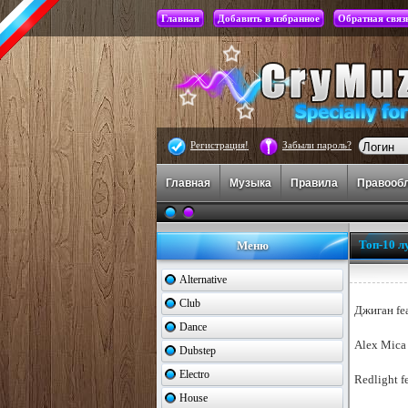
Главная
Добавить в избранное
Обратная связ
Регистрация!
Забыли пароль?
Главная
Музыка
Правила
Правооб
Топ-10 л
Меню
Alternative
Club
Джиган fea
Dance
Alex Mica 
Dubstep
Electro
Redlight f
House