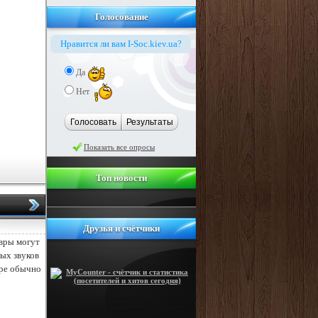
Голосование
Нравится ли вам I-Soc.kiev.ua?
Да
Нет
Голосовать
Результаты
Показать все опросы
Топ новости
Друзья и счётчики
вры могут
ных звуков
тре обычно