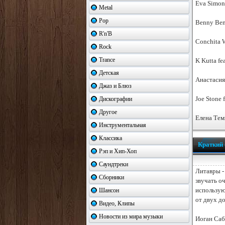
Eva Simon
Metal
Pop
Benny Bena
R'n'B
Conchita W
Rock
Trance
K Kutta fea
Детская
Анастасия
Джаз и Блюз
Joe Stone 
Дискографии
Другое
Елена Тем
Инструментальная
Классика
Краткий 
Рэп и Хип-Хоп
Саундтреки
Литавры -
Сборники
звучать оч
использую
Шансон
от двух до
Видео, Клипы
Новости из мира музыки
Иоган Саб