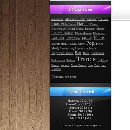
Облако тегов
,
,
,
,
alternative
Alternative Rock
Ambient
Chillout
Dance
Club
,
,
,
,
Club House
Disco
,
,
,
,
Downtempo
Dream Trance
Dubstep
Electro
Electro House
,
,
,
Electro-House
Electronic
House
,
,
,
,
Hard Rock
Heavy Metal
Hip-Hop
Pop
,
,
,
,
Instrumental
Lounge
Other
Power
,
,
,
Metal
Progressive
Progressive house
Rap
,
,
,
,
Progressive Trance
Rock
Soundtrack
Trance
,
,
,
Tech House
Techno
Uplifting
,
,
,
,
,
,
Trance
Various
Vocal Trance
Поп
Рок
Рэп
Шансон
Показать все теги
Архив новостей
Ноябрь 2012 (59)
Сентябрь 2012 (25)
Август 2012 (1)
Июль 2012 (26)
Июнь 2012 (106)
Май 2012 (51)
Показать / скрыть весь архив