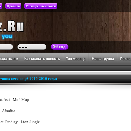
ь
Правила
Расширенный поиск
ладателям
Как создать новость
Топ месяца
Наша группа
Рекл
учших песен mp3 2015-2016 года:
t. Asti - Мой Мир
- Afrodita
eat. Prodigy - Lion Jungle