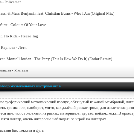
s - Policeman
ssi & Marc Benjamin feat. Christian Burns - Who I Am (Original Mix)
urst - Colours Of Your Love
t. Flo Rida - Freeze Tag
 Карпова - Лети
feat. Montell Jordan - The Party (This Is How We Do It) (Endor Remix)
никова - Улетаем
обзор музыкальных инструментов.
 полусферический металлический корпус, обтянутый кожаной мембраной, лита
ень громко или, наоборот, мягко, как далёкий раскат грома, для извлечения раз
тся палочки с головками из разных материалов: дерево, войлок, кожа. В оркес
 пяти литавр, очень интересно наблюдать за игрой на литаврах.
астьян Бах Токката и фуга