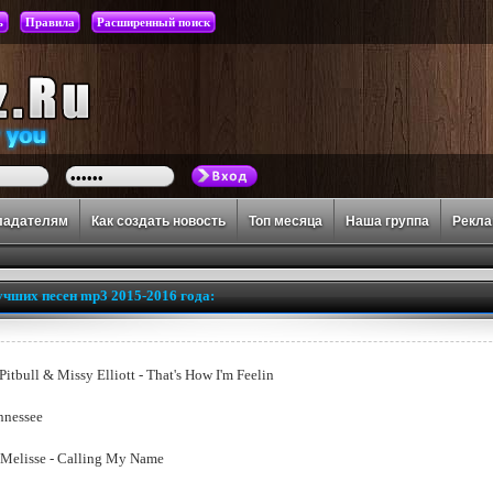
ь
Правила
Расширенный поиск
ладателям
Как создать новость
Топ месяца
Наша группа
Рекл
учших песен mp3 2015-2016 года:
 Pitbull & Missy Elliott - That's How I'm Feelin
ennessee
 Melisse - Calling My Name