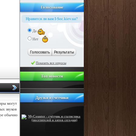
Голосование
Нравится ли вам I-Soc.kiev.ua?
Да
Нет
Голосовать
Результаты
Показать все опросы
Топ новости
Друзья и счётчики
вры могут
ных звуков
тре обычно