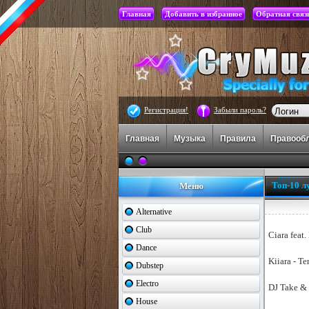
Главная
Добавить в избранное
Обратная связ
Регистрация!
Забыли пароль?
Главная
Музыка
Правила
Правооб
Топ-10 л
Меню
Alternative
Club
Ciara feat.
Dance
Kiiara - T
Dubstep
Electro
DJ Take &
House