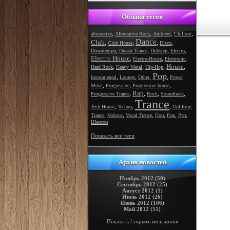
Облако тегов
,
,
,
,
alternative
Alternative Rock
Ambient
Chillout
Dance
Club
,
,
,
,
Club House
Disco
,
,
,
,
Downtempo
Dream Trance
Dubstep
Electro
Electro House
,
,
,
Electro-House
Electronic
House
,
,
,
,
Hard Rock
Heavy Metal
Hip-Hop
Pop
,
,
,
,
Instrumental
Lounge
Other
Power
,
,
,
Metal
Progressive
Progressive house
Rap
,
,
,
,
Progressive Trance
Rock
Soundtrack
Trance
,
,
,
Tech House
Techno
Uplifting
,
,
,
,
,
,
Trance
Various
Vocal Trance
Поп
Рок
Рэп
Шансон
Показать все теги
Архив новостей
Ноябрь 2012 (59)
Сентябрь 2012 (25)
Август 2012 (1)
Июль 2012 (26)
Июнь 2012 (106)
Май 2012 (51)
Показать / скрыть весь архив