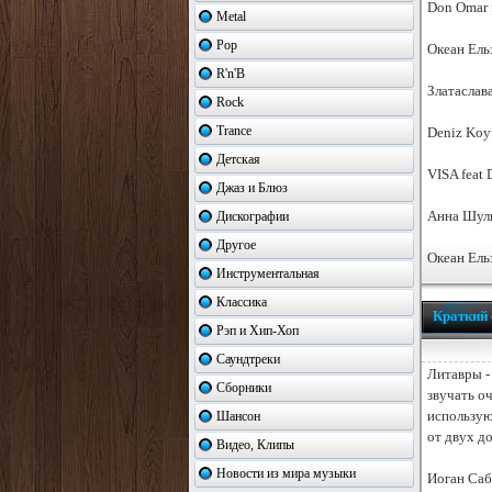
Don Omar f
Metal
Pop
Океан Ель
R'n'B
Златаслав
Rock
Trance
Deniz Koy
Детская
VISA feat 
Джаз и Блюз
Анна Шуль
Дискографии
Другое
Океан Ель
Инструментальная
Классика
Краткий 
Рэп и Хип-Хоп
Саундтреки
Литавры -
Сборники
звучать оч
использую
Шансон
от двух до
Видео, Клипы
Новости из мира музыки
Иоган Саб