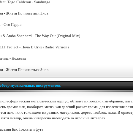
eat. Tego Calderon - Sandunga
зи - Життя Починається Знов
а - Сто Пудов
u & Amba Shepherd - The Way Out (Original Mix)
D.I.P Project - Ночь В Огне (Radio Version)
гина - Ножевая
зи - Життя Починається Знов
обзор музыкальных инструментов.
 полусферический металлический корпус, обтянутый кожаной мембраной, лита
ень громко или, наоборот, мягко, как далёкий раскат грома, для извлечения раз
тся палочки с головками из разных материалов: дерево, войлок, кожа. В оркес
 пяти литавр, очень интересно наблюдать за игрой на литаврах.
астьян Бах Токката и фуга