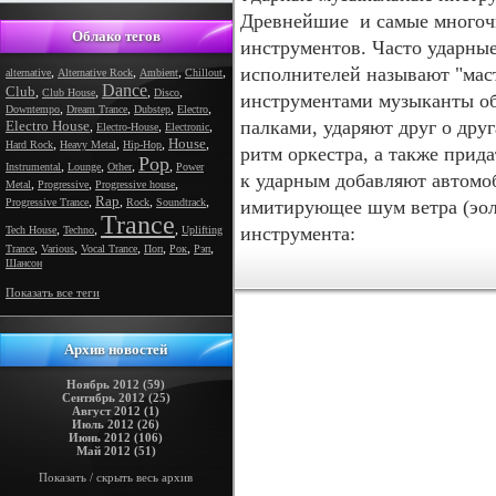
Древнейшие и самые многоч
Облако тегов
инструментов. Часто ударные
исполнителей называют "маст
,
,
,
,
alternative
Alternative Rock
Ambient
Chillout
Dance
Club
,
,
,
,
Club House
Disco
инструментами музыканты обх
,
,
,
,
Downtempo
Dream Trance
Dubstep
Electro
палками, ударяют друг о друга
Electro House
,
,
,
Electro-House
Electronic
House
,
,
,
,
Hard Rock
Heavy Metal
Hip-Hop
ритм оркестра, а также прид
Pop
,
,
,
,
Instrumental
Lounge
Other
Power
к ударным добавляют автомо
,
,
,
Metal
Progressive
Progressive house
Rap
,
,
,
,
Progressive Trance
Rock
Soundtrack
имитирующее шум ветра (эол
Trance
,
,
,
инструмента:
Tech House
Techno
Uplifting
,
,
,
,
,
,
Trance
Various
Vocal Trance
Поп
Рок
Рэп
Шансон
Показать все теги
Архив новостей
Ноябрь 2012 (59)
Сентябрь 2012 (25)
Август 2012 (1)
Июль 2012 (26)
Июнь 2012 (106)
Май 2012 (51)
Показать / скрыть весь архив