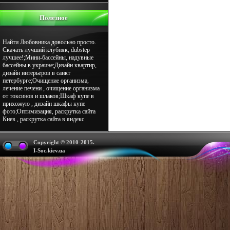
Полезное
Найти Любовника довольно просто.
Скачать лучший клубняк, dubstep
лучшее!;Мини-бассейны, надувные
бассейны в украине;Дизайн квартир,
дизайн интерьеров в санкт
петербурге;Очищение организма,
лечение печени , очищение организма
от токсинов и шлаков;Шкаф купе в
прихожую , дизайн шкафы купе
фото;Оптимизация, раскрутка сайта
Киев , раскрутка сайта в яндекс
Copyright © 2010-2015.
I-Soc.kiev.ua