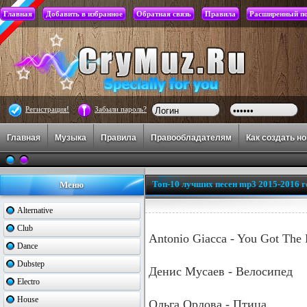
Главная
Добавить в избранное
Обратная связь
Правила
Расширенный п
Регистрация!
Забыли пароль?
Главная
Музыка
Правила
Правообладателям
Как создать н
Топ-10 лучших песен mp3 2015-2016 г
Меню
Alternative
Club
Antonio Giacca - You Got The 
Dance
Dubstep
Денис Мусаев - Велосипед
Electro
House
Ольга Орлова - Птица