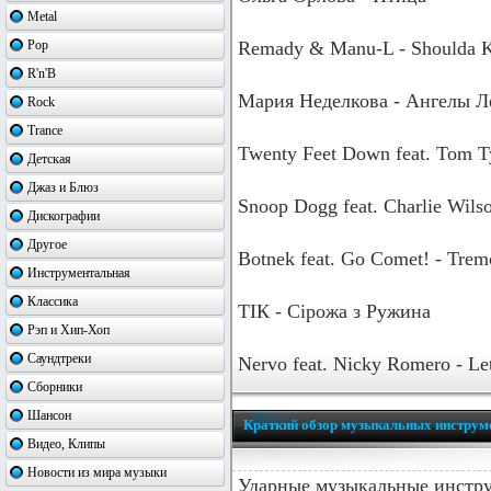
Metal
Pop
Remady & Manu-L - Shoulda K
R'n'B
Мария Неделкова - Ангелы Л
Rock
Trance
Twenty Feet Down feat. Tom Tyl
Детская
Джаз и Блюз
Snoop Dogg feat. Charlie Wils
Дискографии
Другое
Botnek feat. Go Comet! - Trem
Инструментальная
Классика
ТІК - Сірожа з Ружина
Рэп и Хип-Хоп
Саундтреки
Nervo feat. Nicky Romero - Let
Сборники
Шансон
Краткий обзор музыкальных инструм
Видео, Клипы
Новости из мира музыки
Ударные музыкальные инстр