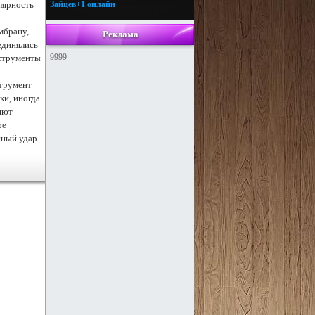
лярность
Зайцев+1 онлайн
мбрану,
Реклама
единялись
9999
нструменты
струмент
ки, иногда
яют
ре
нный удар