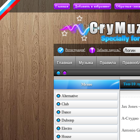
Главная
Добавить в избранное
Обратная связ
Регистрация!
Забыли пароль?
Главная
Музыка
Правила
Правооб
Топ-10 л
Меню
Alternative
Club
Jax Jones 
Dance
А-Студио 
Dubstep
Electro
Antonio Gi
House