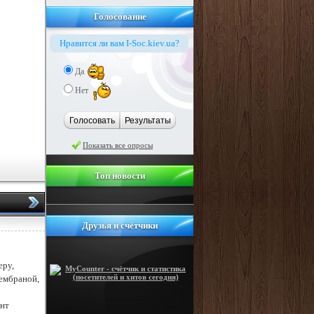
Голосование
Нравится ли вам I-Soc.kiev.ua?
Да
Нет
Голосовать
Результаты
Показать все опросы
Топ новости
Друзья и счётчики
еру,
ембраной,
ент