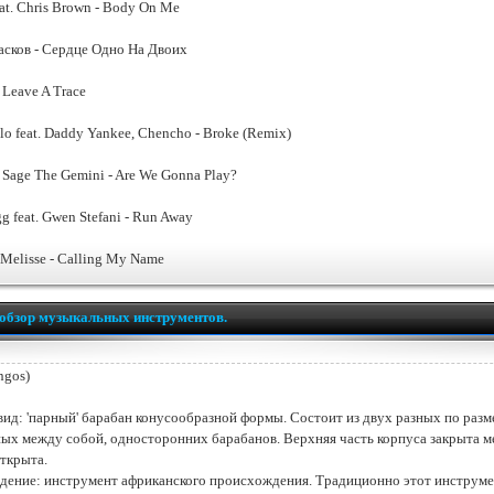
eat. Chris Brown - Body On Me
асков - Сердце Одно На Двоих
 Leave A Trace
lo feat. Daddy Yankee, Chencho - Broke (Remix)
 Sage The Gemini - Are We Gonna Play?
 feat. Gwen Stefani - Run Away
 Melisse - Calling My Name
обзор музыкальных инструментов.
ngos)
ид: 'парный' барабан конусообразной формы. Состоит из двух разных по разм
ых между собой, односторонних барабанов. Верхняя часть корпуса закрыта м
открыта.
ение: инструмент африканского происхождения. Традиционно этот инструм