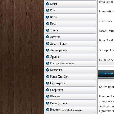
Rita Ora f
Metal
Pop
Николай Б
R'n'B
Chvrches -
Rock
Trance
Jason Deru
Детская
Rita Ora &
Джаз и Блюз
Snoop Dogg
Дискографии
Другое
DJ Take &
Инструментальная
Классика
Краткий 
Рэп и Хип-Хоп
Саундтреки
Бонго (Bo
Сборники
Внешний в
Шансон
соединенн
Видео, Клипы
нижняя - 
Новости из мира музыки
Происхожд