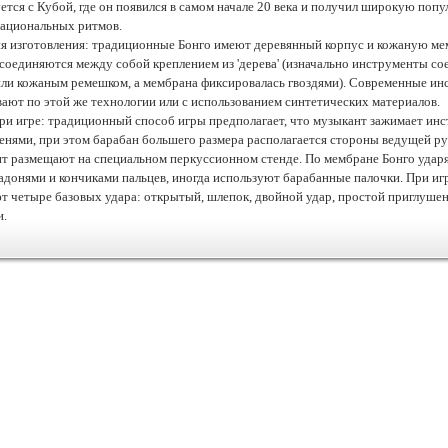
ется с Кубой, где он появился в самом начале 20 века и получил широкую попу
национальных ритмов.
я изготовления: традиционные Бонго имеют деревянный корпус и кожаную ме
соединяются между собой креплением из 'дерева' (изначально инструменты со
или кожаным ремешком, а мембрана фиксировалась гвоздями). Современные и
вают по этой же технологии или с использованием синтетических материалов.
ри игре: традиционный способ игры предполагает, что музыкант зажимает ин
енями, при этом барабан большего размера располагается стороны ведущей ру
т размещают на специальном перкуссионном стенде. По мембране Бонго удар
ладонями и кончиками пальцев, иногда используют барабанные палочки. При иг
т четыре базовых удара: открытый, шлепок, двойной удар, простой приглуше
и.