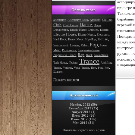
ассоцииру
при игре 
Облако тегов
Технологи
барабаны 
,
,
,
,
alternative
Alternative Rock
Ambient
Chillout
Dance
Club
веревкой 
,
,
,
,
Club House
Disco
,
,
,
,
Downtempo
Dream Trance
Dubstep
Electro
изготавли
Electro House
,
,
,
Electro-House
Electronic
Позиция п
House
,
,
,
,
Hard Rock
Heavy Metal
Hip-Hop
между кол
Pop
,
,
,
,
Instrumental
Lounge
Other
Power
инструмен
,
,
,
Metal
Progressive
Progressive house
руками - 
Rap
,
,
,
,
Progressive Trance
Rock
Soundtrack
использую
Trance
,
,
,
Tech House
Techno
Uplifting
и вариаци
,
,
,
,
,
,
Trance
Various
Vocal Trance
Поп
Рок
Рэп
Шансон
Показать все теги
Архив новостей
Ноябрь 2012 (59)
Сентябрь 2012 (25)
Август 2012 (1)
Июль 2012 (26)
Июнь 2012 (106)
Май 2012 (51)
Показать / скрыть весь архив