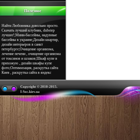
Полезное
Найти Любовника довольно просто.
Скачать лучший клубняк, dubstep
лучшее!;Мини-бассейны, надувные
бассейны в украине;Дизайн квартир,
дизайн интерьеров в санкт
петербурге;Очищение организма,
лечение печени , очищение организма
от токсинов и шлаков;Шкаф купе в
прихожую , дизайн шкафы купе
фото;Оптимизация, раскрутка сайта
Киев , раскрутка сайта в яндекс
Copyright © 2010-2015.
I-Soc.kiev.ua