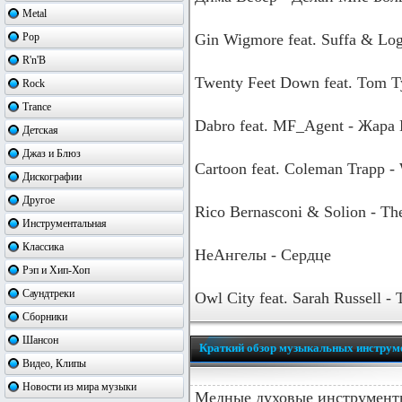
Metal
Pop
Gin Wigmore feat. Suffa & Log
R'n'B
Twenty Feet Down feat. Tom Tyl
Rock
Trance
Dabro feat. MF_Agent - Жара
Детская
Джаз и Блюз
Cartoon feat. Coleman Trapp 
Дискографии
Другое
Rico Bernasconi & Solion - Th
Инструментальная
Классика
НеАнгелы - Сердце
Рэп и Хип-Хоп
Саундтреки
Owl City feat. Sarah Russell -
Сборники
Шансон
Краткий обзор музыкальных инструм
Видео, Клипы
Новости из мира музыки
Медные духовые инструмент