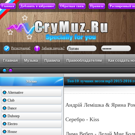
Главная
Добавить в избранное
Обратная связь
Правила
Расширенный п
Регистрация!
Забыли пароль?
Главная
Музыка
Правила
Правообладателям
Как создать н
Топ-10 лучших песен mp3 2015-2016 г
Меню
Alternative
Club
Андрій Лемішка & Ярина Ром
Dance
Dubstep
Серебро - Kiss
Electro
House
Дима Вебер - Делай Мне Бол