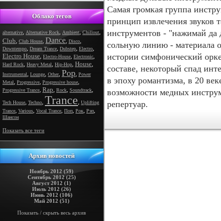
Самая громкая группа инстру
Облако тегов
принцип извлечения звуков т
инструментов - "нажимай да
,
,
,
,
alternative
Alternative Rock
Ambient
Chillout
Dance
Club
,
,
,
,
Club House
Disco
сольную линию - материала о
,
,
,
,
Downtempo
Dream Trance
Dubstep
Electro
истории симфонический орке
Electro House
,
,
,
Electro-House
Electronic
House
,
,
,
,
Hard Rock
Heavy Metal
Hip-Hop
составе, некоторый спад инт
Pop
,
,
,
,
Instrumental
Lounge
Other
Power
в эпоху романтизма, в 20 ве
,
,
,
Metal
Progressive
Progressive house
Rap
,
,
,
,
Progressive Trance
Rock
Soundtrack
возможности медных инструм
Trance
,
,
,
репертуар.
Tech House
Techno
Uplifting
,
,
,
,
,
,
Trance
Various
Vocal Trance
Поп
Рок
Рэп
Шансон
Показать все теги
Архив новостей
Ноябрь 2012 (59)
Сентябрь 2012 (25)
Август 2012 (1)
Июль 2012 (26)
Июнь 2012 (106)
Май 2012 (51)
Показать / скрыть весь архив