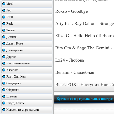
Metal
Pop
Roxso - Goodbye
R'n'B
Arty feat. Ray Dalton - Stronge
Rock
Trance
Eliza G - Hello Hello (Turbotr
Детская
Джаз и Блюз
Rita Ora & Sage The Gemini -
Дискографии
Другое
Lx24 - Любовь
Инструментальная
Классика
Benami - Свадебная
Рэп и Хип-Хоп
Саундтреки
Black FOX - Наступит Новый 
Сборники
Шансон
Краткий обзор музыкальных инструм
Видео, Клипы
Новости из мира музыки