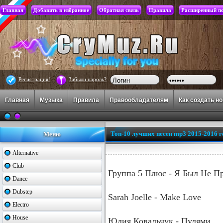
Главная
Добавить в избранное
Обратная связь
Правила
Расширенный п
Регистрация!
Забыли пароль?
Главная
Музыка
Правила
Правообладателям
Как создать н
Топ-10 лучших песен mp3 2015-2016 г
Меню
Alternative
Club
Группа 5 Плюс - Я Был Не П
Dance
Dubstep
Sarah Joelle - Make Love
Electro
House
Юлия Ковальчук - Пулями