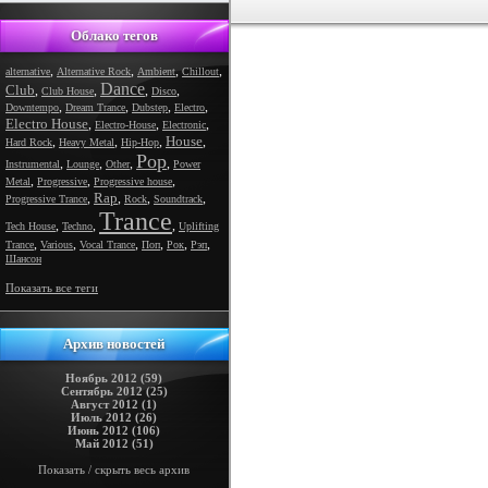
Облако тегов
,
,
,
,
alternative
Alternative Rock
Ambient
Chillout
Dance
Club
,
,
,
,
Club House
Disco
,
,
,
,
Downtempo
Dream Trance
Dubstep
Electro
Electro House
,
,
,
Electro-House
Electronic
House
,
,
,
,
Hard Rock
Heavy Metal
Hip-Hop
Pop
,
,
,
,
Instrumental
Lounge
Other
Power
,
,
,
Metal
Progressive
Progressive house
Rap
,
,
,
,
Progressive Trance
Rock
Soundtrack
Trance
,
,
,
Tech House
Techno
Uplifting
,
,
,
,
,
,
Trance
Various
Vocal Trance
Поп
Рок
Рэп
Шансон
Показать все теги
Архив новостей
Ноябрь 2012 (59)
Сентябрь 2012 (25)
Август 2012 (1)
Июль 2012 (26)
Июнь 2012 (106)
Май 2012 (51)
Показать / скрыть весь архив