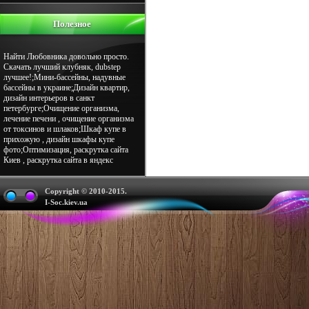
Полезное
Найти Любовника довольно просто.
Скачать лучший клубняк, dubstep
лучшее!;Мини-бассейны, надувные
бассейны в украине;Дизайн квартир,
дизайн интерьеров в санкт
петербурге;Очищение организма,
лечение печени , очищение организма
от токсинов и шлаков;Шкаф купе в
прихожую , дизайн шкафы купе
фото;Оптимизация, раскрутка сайта
Киев , раскрутка сайта в яндекс
Copyright © 2010-2015.
I-Soc.kiev.ua