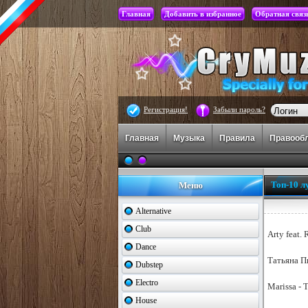
Главная
Добавить в избранное
Обратная связ
Регистрация!
Забыли пароль?
Главная
Музыка
Правила
Правооб
Топ-10 л
Меню
Alternative
Club
Arty feat.
Dance
Татьяна П
Dubstep
Electro
Marissa - 
House