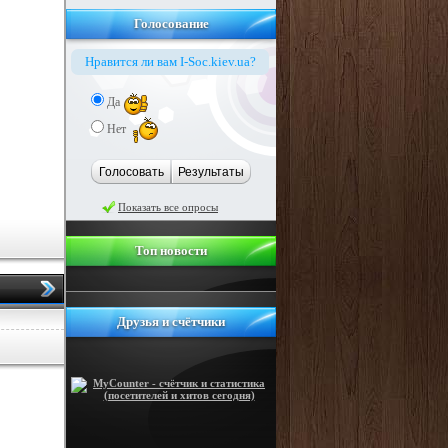
Голосование
Нравится ли вам I-Soc.kiev.ua?
Да
Нет
Голосовать
Результаты
Показать все опросы
Топ новости
Друзья и счётчики