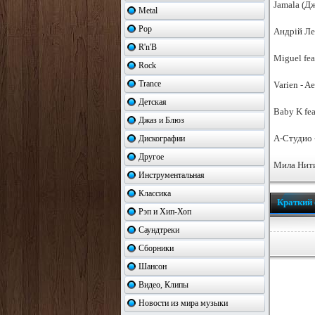
Jamala (Д
Metal
Pop
Андрій Ле
R'n'B
Miguel fea
Rock
Trance
Varien - A
Детская
Baby K fea
Джаз и Блюз
А-Студио 
Дискографии
Другое
Мила Нити
Инструментальная
Классика
Краткий 
Рэп и Хип-Хоп
Саундтреки
Сборники
Шансон
Видео, Клипы
Новости из мира музыки