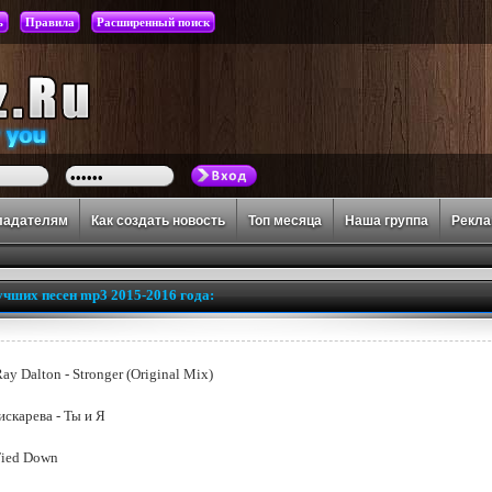
ь
Правила
Расширенный поиск
ладателям
Как создать новость
Топ месяца
Наша группа
Рекл
учших песен mp3 2015-2016 года:
 Ray Dalton - Stronger (Original Mix)
искарева - Ты и Я
Tied Down