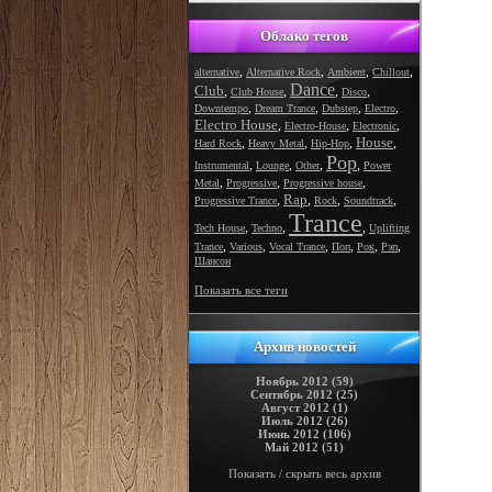
Облако тегов
,
,
,
,
alternative
Alternative Rock
Ambient
Chillout
Dance
Club
,
,
,
,
Club House
Disco
,
,
,
,
Downtempo
Dream Trance
Dubstep
Electro
Electro House
,
,
,
Electro-House
Electronic
House
,
,
,
,
Hard Rock
Heavy Metal
Hip-Hop
Pop
,
,
,
,
Instrumental
Lounge
Other
Power
,
,
,
Metal
Progressive
Progressive house
Rap
,
,
,
,
Progressive Trance
Rock
Soundtrack
Trance
,
,
,
Tech House
Techno
Uplifting
,
,
,
,
,
,
Trance
Various
Vocal Trance
Поп
Рок
Рэп
Шансон
Показать все теги
Архив новостей
Ноябрь 2012 (59)
Сентябрь 2012 (25)
Август 2012 (1)
Июль 2012 (26)
Июнь 2012 (106)
Май 2012 (51)
Показать / скрыть весь архив