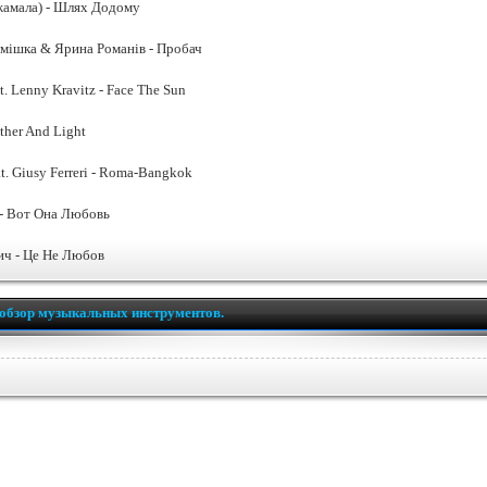
жамала) - Шлях Додому
мішка & Ярина Романів - Пробач
t. Lenny Kravitz - Face The Sun
ether And Light
t. Giusy Ferreri - Roma-Bangkok
- Вот Она Любовь
ч - Це Не Любов
обзор музыкальных инструментов.