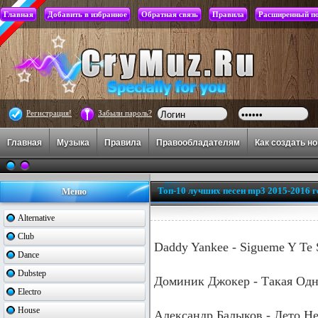
Главная
Добавить в избранное
Обратная связь
Правила
Расширенный п
Регистрация!
Забыли пароль?
Главная
Музыка
Правила
Правообладателям
Как создать н
Топ-10 лучших песен mp3 2015-2016 г
Меню
Alternative
Club
Daddy Yankee - Sigueme Y Te 
Dance
Dubstep
Доминик Джокер - Такая Одна
Electro
House
Александр Балыков - Лето Н