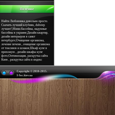
Полезное
Найти Любовника довольно просто.
Скачать лучший клубняк, dubstep
лучшее!;Мини-бассейны, надувные
бассейны в украине;Дизайн квартир,
дизайн интерьеров в санкт
петербурге;Очищение организма,
лечение печени , очищение организма
от токсинов и шлаков;Шкаф купе в
прихожую , дизайн шкафы купе
фото;Оптимизация, раскрутка сайта
Киев , раскрутка сайта в яндекс
Copyright © 2010-2015.
I-Soc.kiev.ua