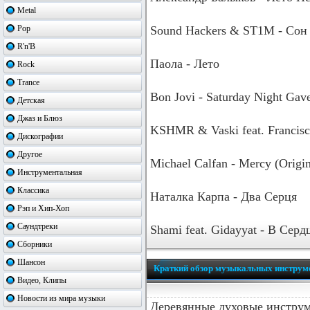
Metal
Pop
Sound Hackers & ST1M - Сон
R'n'B
Паола - Лето
Rock
Trance
Bon Jovi - Saturday Night Ga
Детская
Джаз и Блюз
KSHMR & Vaski feat. Francisca
Дискографии
Другое
Michael Calfan - Mercy (Origi
Инструментальная
Классика
Наталка Карпа - Два Серця
Рэп и Хип-Хоп
Саундтреки
Shami feat. Gidayyat - В Сер
Сборники
Шансон
Краткий обзор музыкальных инструм
Видео, Клипы
Новости из мира музыки
Деревянные духовые инстру