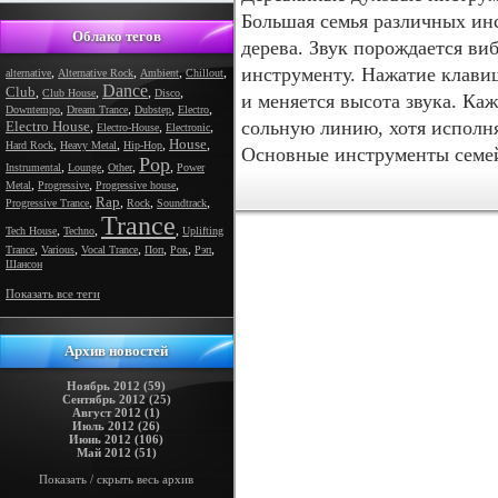
Большая семья различных инс
Облако тегов
дерева. Звук порождается ви
инструменту. Нажатие клави
,
,
,
,
alternative
Alternative Rock
Ambient
Chillout
Dance
Club
,
,
,
,
Club House
Disco
и меняется высота звука. К
,
,
,
,
Downtempo
Dream Trance
Dubstep
Electro
сольную линию, хотя исполня
Electro House
,
,
,
Electro-House
Electronic
House
,
,
,
,
Hard Rock
Heavy Metal
Hip-Hop
Основные инструменты семей
Pop
,
,
,
,
Instrumental
Lounge
Other
Power
,
,
,
Metal
Progressive
Progressive house
Rap
,
,
,
,
Progressive Trance
Rock
Soundtrack
Trance
,
,
,
Tech House
Techno
Uplifting
,
,
,
,
,
,
Trance
Various
Vocal Trance
Поп
Рок
Рэп
Шансон
Показать все теги
Архив новостей
Ноябрь 2012 (59)
Сентябрь 2012 (25)
Август 2012 (1)
Июль 2012 (26)
Июнь 2012 (106)
Май 2012 (51)
Показать / скрыть весь архив