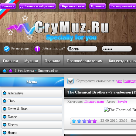
Главная
Добавить в избранное
Обратная связь
Правила
Расширенный п
Регистрация!
Забыли пароль?
Главная
Музыка
Правила
Правообладателям
Как создать н
I-Soc.kiev.ua
»
Дискографии
Сортировать статьи по:
дате
|
популя
Меню
The Chemical Brothers - 9 альбомов (
Alternative
Club
Категория:
Дискографии
Автор:
SpydA
Drum & Bass
Dance
23-09-2010, 23:06
Про
Electro
House