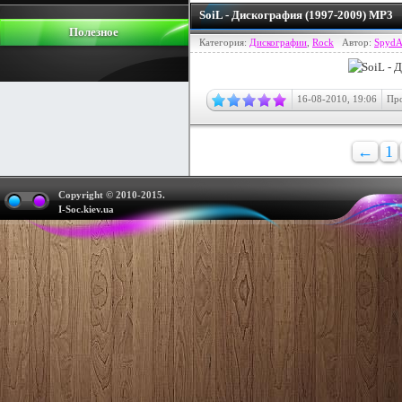
SoiL - Дискография (1997-2009) MP3
Полезное
Категория:
Дискографии
,
Rock
Автор:
Spyd
16-08-2010, 19:06
Про
←
1
Copyright © 2010-2015.
I-Soc.kiev.ua