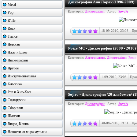
Дискография Ани Лорак (1996-2009)
Metal
Категория:
Дискографии
Автор:
SpydA
Pop
R'n'B
Rock
18-09-2010, 23:08
Про
Trance
Детская
Noize MC - Дискография (2000 - 2010
Джаз и Блюз
Категория:
Альтернатива
,
Дискографии
,
Рэп и
Дискографии
Другое
Инструментальная
1-09-2010, 23:08
Прос
Классика
Рэп и Хип-Хоп
Sojiro - Дискография /20 альбомов/ (1
Саундтреки
Категория:
Дискографии
Автор:
SpydA
Сборники
Шансон
30-08-2010, 19:31
Про
Видео, Клипы
Новости из мира музыки