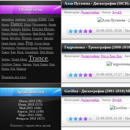
Алла Пугачева - Дискография (50CD) 
Облако тегов
Категория:
Дискографии
Автор:
SpydA
Club
,
,
,
,
alternative
Ambient
Chillout
Club
Dance
,
,
,
,
House
Disco
Downtempo
Dream
Electro House
,
,
,
,
Trance
Dubstep
Electro
26-08-2010, 20:26
Про
,
,
,
Electro-House
Electronic
Hard Rock
Heavy
House
,
,
,
,
Metal
Hip-Hop
Lounge
Melodic
Pop
,
,
,
,
Death Metal
Other
Power Metal
Гидропонка - Трекография (2008-201
,
,
Progressive
Progressive house
Progressive
,
,
,
,
,
Trance
Rap
Rock
Soundtrack
Tech House
Trance
Категория:
Дискографии
,
Рэп и Хип-Хоп
Авт
,
,
,
Techno
Thrash Metal
,
,
,
,
Uplifting Trance
Various
Vocal Trance
Поп
,
,
Попса
Рэп
Шансон
23-08-2010, 17:27
Про
Показать все теги
Gorillaz - Дискография (2001-2010) M
Архив новостей
Категория:
Дискографии
Автор:
SpydA
Июль 2011 (78)
Июнь 2011 (213)
Май 2011 (440)
Апрель 2011 (249)
Март 2011 (366)
21-08-2010, 01:18
Про
Февраль 2011 (427)
Показать / скрыть весь архив