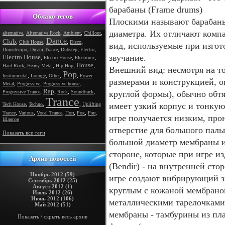
барабаны (Frame drums)
Облако тегов
Плоскими называют барабаны
диаметра. Их отличают комп
,
,
,
,
alternative
Alternative Rock
Ambient
Chillout
Dance
Club
,
,
,
,
Club House
Disco
вид, используемые при изгот
,
,
,
,
Downtempo
Dream Trance
Dubstep
Electro
звучание.
Electro House
,
,
,
Electro-House
Electronic
House
,
,
,
,
Hard Rock
Heavy Metal
Hip-Hop
Внешний вид: несмотря на то
Pop
,
,
,
,
Instrumental
Lounge
Other
Power
размерами и конструкцией, о
,
,
,
Metal
Progressive
Progressive house
Rap
,
,
,
,
Progressive Trance
Rock
Soundtrack
круглой формы), обычно обтя
Trance
,
,
,
имеет узкий корпус и тонкую
Tech House
Techno
Uplifting
,
,
,
,
,
,
Trance
Various
Vocal Trance
Поп
Рок
Рэп
игре получается низким, пр
Шансон
отверстие для большого паль
Показать все теги
большой диаметр мембраны и
стороне, которые при игре и
Архив новостей
(Bendir) - на внутренней ст
Ноябрь 2012 (59)
игре создают вибрирующий зв
Сентябрь 2012 (25)
Август 2012 (1)
круглым с кожаной мембрано
Июль 2012 (26)
Июнь 2012 (106)
металлическими тарелочками 
Май 2012 (51)
мембраны - тамбурины из пла
Показать / скрыть весь архив