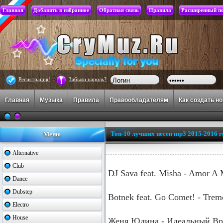
Главная
Добавить в избранное
Обратная связь
Правила
Расширенный п
Регистрация!
Забыли пароль?
Главная
Музыка
Правила
Правообладателям
Как создать н
Топ-10 лучших песен mp3 2015-2016 г
Меню
Alternative
Club
DJ Sava feat. Misha - Amor A
Dance
Dubstep
Botnek feat. Go Comet! - Trem
Electro
House
Женя Юдина - Идеальный Вр