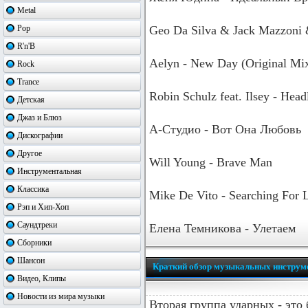
Metal
Pop
Geo Da Silva & Jack Mazzoni &
R'n'B
Aelyn - New Day (Original Mi
Rock
Trance
Robin Schulz feat. Ilsey - Hea
Детская
Джаз и Блюз
А-Студио - Вот Она Любовь
Дискографии
Другое
Will Young - Brave Man
Инструментальная
Классика
Mike De Vito - Searching For 
Рэп и Хип-Хоп
Саундтреки
Елена Темникова - Улетаем
Сборники
Шансон
Краткий обзор музыкальных инструм
Видео, Клипы
Новости из мира музыки
Вторая группа ударных - это