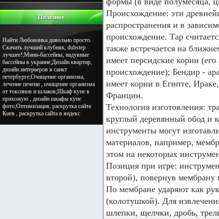
формы (в виде полумесяца, цв
Происхождение: эти древне
Полезное
распространения и в зависим
происхождение. Тар считает
Найти Любовника довольно просто.
также встречается на ближне
Скачать лучший клубняк, dubstep
лучшее!;Мини-бассейны, надувные
имеет персидские корни (его 
бассейны в украине;Дизайн квартир,
дизайн интерьеров в санкт
происхождение); Бендир - ар
петербурге;Очищение организма,
имеет корни в Египте, Ираке
лечение печени , очищение организма
от токсинов и шлаков;Шкаф купе в
Франции.
прихожую , дизайн шкафы купе
Технология изготовления: т
фото;Оптимизация, раскрутка сайта
Киев , раскрутка сайта в яндекс
круглый деревянный обод и 
инструменты могут изготавл
материалов, например, мембр
этом на некоторых инструмен
Позиция при игре: инструмен
второй), повернув мембрану к
По мембране ударяют как рук
(колотушкой). Для извлечени
шлепки, щелчки, дробь, трель