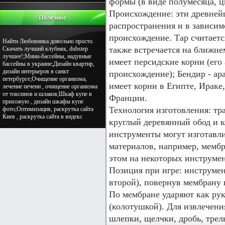
формы (в виде полумесяца, цв
Происхождение: эти древне
Полезное
распространения и в зависим
происхождение. Тар считает
Найти Любовника довольно просто.
также встречается на ближне
Скачать лучший клубняк, dubstep
лучшее!;Мини-бассейны, надувные
имеет персидские корни (его 
бассейны в украине;Дизайн квартир,
дизайн интерьеров в санкт
происхождение); Бендир - ар
петербурге;Очищение организма,
имеет корни в Египте, Ираке
лечение печени , очищение организма
от токсинов и шлаков;Шкаф купе в
Франции.
прихожую , дизайн шкафы купе
Технология изготовления: т
фото;Оптимизация, раскрутка сайта
Киев , раскрутка сайта в яндекс
круглый деревянный обод и 
инструменты могут изготавл
материалов, например, мембр
этом на некоторых инструмен
Позиция при игре: инструмен
второй), повернув мембрану к
По мембране ударяют как рук
(колотушкой). Для извлечени
шлепки, щелчки, дробь, трель