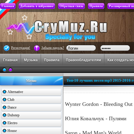
Главная
Добавить в избранное
Обратная связь
Правила
Расширенный п
Регистрация!
Забыли пароль?
Главная
Музыка
Правила
Правообладателям
Как создать н
Топ-10 лучших песен mp3 2015-2016 г
Меню
Alternative
Club
Wynter Gordon - Bleeding Out
Dance
Dubstep
Юлия Ковальчук - Пулями
Electro
House
Saron - Mad Man's World