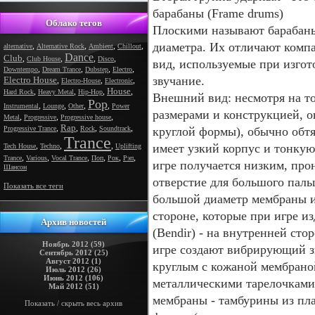
барабаны (Frame drums)
Облако тегов
Плоскими называют барабаны
диаметра. Их отличают комп
,
,
,
,
alternative
Alternative Rock
Ambient
Chillout
Dance
Club
,
,
,
,
Club House
Disco
вид, используемые при изгот
,
,
,
,
Downtempo
Dream Trance
Dubstep
Electro
звучание.
Electro House
,
,
,
Electro-House
Electronic
House
,
,
,
,
Hard Rock
Heavy Metal
Hip-Hop
Внешний вид: несмотря на то
Pop
,
,
,
,
Instrumental
Lounge
Other
Power
размерами и конструкцией, о
,
,
,
Metal
Progressive
Progressive house
Rap
,
,
,
,
Progressive Trance
Rock
Soundtrack
круглой формы), обычно обтя
Trance
,
,
,
имеет узкий корпус и тонкую
Tech House
Techno
Uplifting
,
,
,
,
,
,
Trance
Various
Vocal Trance
Поп
Рок
Рэп
игре получается низким, пр
Шансон
отверстие для большого паль
Показать все теги
большой диаметр мембраны и
стороне, которые при игре и
Архив новостей
(Bendir) - на внутренней ст
Ноябрь 2012 (59)
игре создают вибрирующий зв
Сентябрь 2012 (25)
Август 2012 (1)
круглым с кожаной мембрано
Июль 2012 (26)
Июнь 2012 (106)
металлическими тарелочками 
Май 2012 (51)
мембраны - тамбурины из пла
Показать / скрыть весь архив