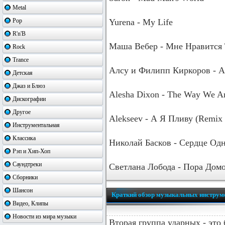
Metal
Pop
Yurena - My Life
R'n'B
Маша Вебер - Мне Нравится
Rock
Trance
Алсу и Филипп Киркоров - 
Детская
Джаз и Блюз
Alesha Dixon - The Way We A
Дискографии
Другое
Alekseev - А Я Пливу (Remix
Инструментальная
Классика
Николай Басков - Сердце Од
Рэп и Хип-Хоп
Саундтреки
Светлана Лобода - Пора Дом
Сборники
Шансон
Краткий обзор музыкальных инструм
Видео, Клипы
Новости из мира музыки
Вторая группа ударных - это