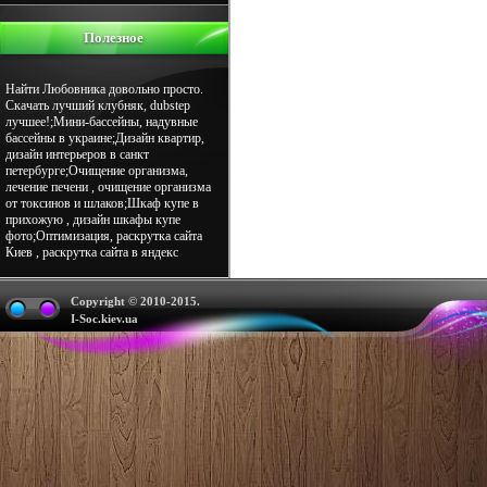
Полезное
Найти Любовника довольно просто.
Скачать лучший клубняк, dubstep
лучшее!;Мини-бассейны, надувные
бассейны в украине;Дизайн квартир,
дизайн интерьеров в санкт
петербурге;Очищение организма,
лечение печени , очищение организма
от токсинов и шлаков;Шкаф купе в
прихожую , дизайн шкафы купе
фото;Оптимизация, раскрутка сайта
Киев , раскрутка сайта в яндекс
Copyright © 2010-2015.
I-Soc.kiev.ua