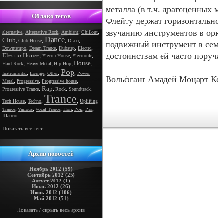
металла (в т.ч. драгоценных 
Облако тегов
Флейту держат горизонтально
звучанию инструментов в ор
,
,
,
,
alternative
Alternative Rock
Ambient
Chillout
Dance
Club
,
,
,
,
Club House
Disco
подвижный инструмент в семе
,
,
,
,
Downtempo
Dream Trance
Dubstep
Electro
достоинствам ей часто поруч
Electro House
,
,
,
Electro-House
Electronic
House
,
,
,
,
Hard Rock
Heavy Metal
Hip-Hop
Pop
,
,
,
,
Instrumental
Lounge
Other
Power
Вольфганг Амадей Моцарт К
,
,
,
Metal
Progressive
Progressive house
Rap
,
,
,
,
Progressive Trance
Rock
Soundtrack
Trance
,
,
,
Tech House
Techno
Uplifting
,
,
,
,
,
,
Trance
Various
Vocal Trance
Поп
Рок
Рэп
Шансон
Показать все теги
Архив новостей
Ноябрь 2012 (59)
Сентябрь 2012 (25)
Август 2012 (1)
Июль 2012 (26)
Июнь 2012 (106)
Май 2012 (51)
Показать / скрыть весь архив