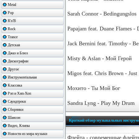
Metal
Pop
Sarah Connor - Bedingungslos
R'n'B
Papajam feat. Duane Flames - 
Rock
Trance
Jack Bernini feat. Timothy - Be
Детская
Джаз и Блюз
Misty & Aslan - Мой Герой
Дискографии
Другое
Migos feat. Chris Brown - Just
Инструментальная
Классика
Мохито - Ты Мой Бог
Рэп и Хип-Хоп
Саундтреки
Sandra Lyng - Play My Drum
Сборники
Шансон
Краткий обзор музыкальных инструм
Видео, Клипы
Новости из мира музыки
Флейта - современные флейты