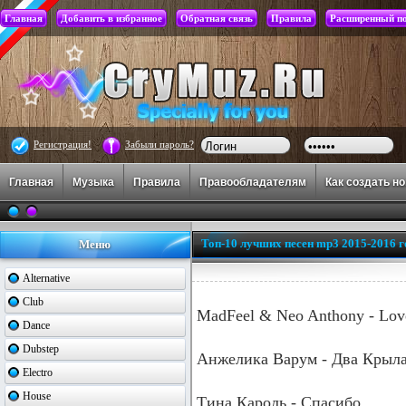
Главная
Добавить в избранное
Обратная связь
Правила
Расширенный п
Регистрация!
Забыли пароль?
Главная
Музыка
Правила
Правообладателям
Как создать н
Топ-10 лучших песен mp3 2015-2016 г
Меню
Alternative
Club
MadFeel & Neo Anthony - Love
Dance
Dubstep
Анжелика Варум - Два Крыл
Electro
House
Тина Кароль - Спасибо