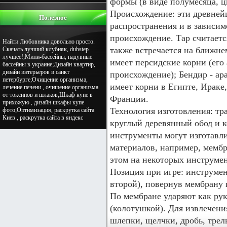
формы (в виде полумесяца, цв
Происхождение: эти древне
Полезное
распространения и в зависим
происхождение. Тар считает
Найти Любовника довольно просто.
также встречается на ближне
Скачать лучший клубняк, dubstep
лучшее!;Мини-бассейны, надувные
имеет персидские корни (его 
бассейны в украине;Дизайн квартир,
дизайн интерьеров в санкт
происхождение); Бендир - ар
петербурге;Очищение организма,
имеет корни в Египте, Ираке
лечение печени , очищение организма
от токсинов и шлаков;Шкаф купе в
Франции.
прихожую , дизайн шкафы купе
Технология изготовления: т
фото;Оптимизация, раскрутка сайта
Киев , раскрутка сайта в яндекс
круглый деревянный обод и 
инструменты могут изготавл
материалов, например, мембр
этом на некоторых инструмен
Позиция при игре: инструмен
второй), повернув мембрану к
По мембране ударяют как рук
(колотушкой). Для извлечени
шлепки, щелчки, дробь, трель