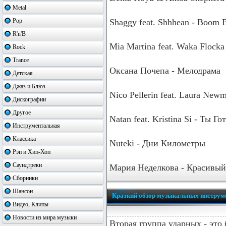
Metal
Pop
Shaggy feat. Shhhean - Boom
R'n'B
Mia Martina feat. Waka Flocka 
Rock
Trance
Оксана Почепа - Мелодрама
Детская
Джаз и Блюз
Nico Pellerin feat. Laura New
Дискографии
Другое
Natan feat. Kristina Si - Ты 
Инструментальная
Классика
Nuteki - Дни Километры
Рэп и Хип-Хоп
Саундтреки
Мария Неделкова - Красивы
Сборники
Шансон
Краткий обзор музыкальных инструм
Видео, Клипы
Новости из мира музыки
Вторая группа ударных - это