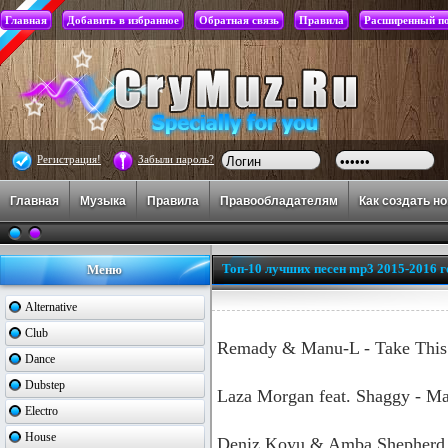
Главная
Добавить в избранное
Обратная связь
Правила
Расширенный п
Регистрация!
Забыли пароль?
Главная
Музыка
Правила
Правообладателям
Как создать н
Топ-10 лучших песен mp3 2015-2016 г
Меню
Alternative
Club
Remady & Manu-L - Take This
Dance
Dubstep
Laza Morgan feat. Shaggy - 
Electro
House
Deniz Koyu & Amba Shepherd 