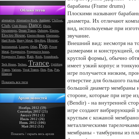
барабаны (Frame drums)
Облако тегов
Плоскими называют барабаны
диаметра. Их отличают комп
,
,
,
,
alternative
Alternative Rock
Ambient
Chillout
Dance
Club
,
,
,
,
Club House
Disco
вид, используемые при изгот
,
,
,
,
Downtempo
Dream Trance
Dubstep
Electro
звучание.
Electro House
,
,
,
Electro-House
Electronic
House
,
,
,
,
Hard Rock
Heavy Metal
Hip-Hop
Внешний вид: несмотря на то
Pop
,
,
,
,
Instrumental
Lounge
Other
Power
размерами и конструкцией, о
,
,
,
Metal
Progressive
Progressive house
Rap
,
,
,
,
Progressive Trance
Rock
Soundtrack
круглой формы), обычно обтя
Trance
,
,
,
имеет узкий корпус и тонкую
Tech House
Techno
Uplifting
,
,
,
,
,
,
Trance
Various
Vocal Trance
Поп
Рок
Рэп
игре получается низким, пр
Шансон
отверстие для большого паль
Показать все теги
большой диаметр мембраны и
стороне, которые при игре и
Архив новостей
(Bendir) - на внутренней ст
Ноябрь 2012 (59)
игре создают вибрирующий зв
Сентябрь 2012 (25)
Август 2012 (1)
круглым с кожаной мембрано
Июль 2012 (26)
Июнь 2012 (106)
металлическими тарелочками 
Май 2012 (51)
мембраны - тамбурины из пла
Показать / скрыть весь архив