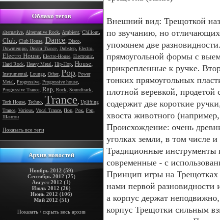
Облако тегов
Внешний вид: Трещоткой наз
по звучанию, но отличающих
,
,
,
,
alternative
Alternative Rock
Ambient
Chillout
Dance
Club
,
,
,
,
Club House
Disco
упомянем две разновидности.
,
,
,
,
Downtempo
Dream Trance
Dubstep
Electro
прямоугольной формы с выем
Electro House
,
,
,
Electro-House
Electronic
House
,
,
,
,
Hard Rock
Heavy Metal
Hip-Hop
прикрепленные к ручке. Втор
Pop
,
,
,
,
Instrumental
Lounge
Other
Power
тонких прямоугольных пласт
,
,
,
Metal
Progressive
Progressive house
Rap
,
,
,
,
Progressive Trance
Rock
Soundtrack
плотной веревкой, продетой 
Trance
,
,
,
содержит две короткие ручки
Tech House
Techno
Uplifting
,
,
,
,
,
,
Trance
Various
Vocal Trance
Поп
Рок
Рэп
хвоста животного (например, 
Шансон
Происхождение: очень древн
Показать все теги
уголках земли, в том числе и
Традиционные инструменты и
Архив новостей
современные - с использован
Ноябрь 2012 (59)
Принцип игры на Трещотках 
Сентябрь 2012 (25)
Август 2012 (1)
нами первой разновидности 
Июль 2012 (26)
Июнь 2012 (106)
а корпус держат неподвижно, 
Май 2012 (51)
корпус Трещотки сильным взм
Показать / скрыть весь архив