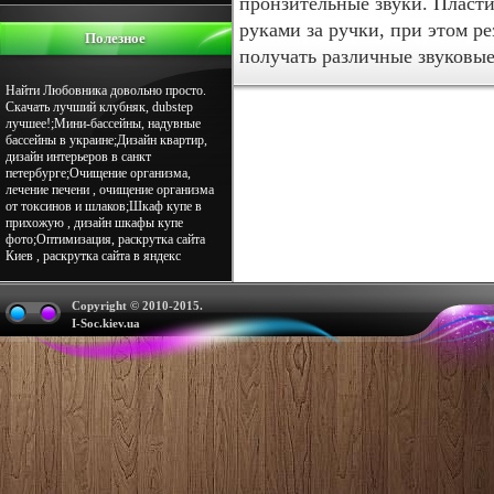
пронзительные звуки. Пласт
руками за ручки, при этом р
Полезное
получать различные звуковы
Найти Любовника довольно просто.
Скачать лучший клубняк, dubstep
лучшее!;Мини-бассейны, надувные
бассейны в украине;Дизайн квартир,
дизайн интерьеров в санкт
петербурге;Очищение организма,
лечение печени , очищение организма
от токсинов и шлаков;Шкаф купе в
прихожую , дизайн шкафы купе
фото;Оптимизация, раскрутка сайта
Киев , раскрутка сайта в яндекс
Copyright © 2010-2015.
I-Soc.kiev.ua