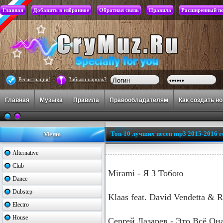
Главная
Добавить в избранное
Обратная связь
Правила
Расширенный п
Регистрация!
Забыли пароль?
Главная
Музыка
Правила
Правообладателям
Как создать н
Топ-10 лучших песен mp3 2015-2016 г
Меню
Alternative
Club
Mirami - Я З Тобою
Dance
Dubstep
Klaas feat. David Vendetta & 
Electro
House
Сергей Лазарев - Это Всё Он