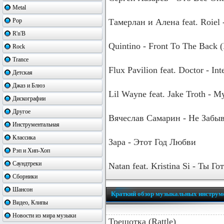
Metal
Pop
Тамерлан и Алена feat. Roiel
R'n'B
Quintino - Front To The Back (
Rock
Trance
Flux Pavilion feat. Doctor - In
Детская
Джаз и Блюз
Lil Wayne feat. Jake Troth - 
Дискографии
Другое
Вячеслав Самарин - Не Забы
Инструментальная
Классика
Зара - Этот Год Любви
Рэп и Хип-Хоп
Саундтреки
Natan feat. Kristina Si - Ты 
Сборники
Шансон
Краткий обзор музыкальных инструм
Видео, Клипы
Новости из мира музыки
Трещотка (Rattle)