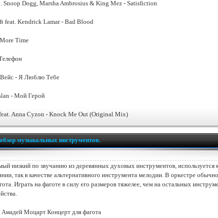
at. Snoop Dogg, Marsha Ambrosius & King Mez - Satisfiction
ft feat. Kendrick Lamar - Bad Blood
 More Time
Телефон
Вейс - Я Люблю Тебе
slan - Мой Герой
eat. Anna Cyzon - Knock Me Out (Original Mix)
обзор музыкальных инструментов.
амый низкий по звучанию из деревянных духовых инструментов, используется к
инии, так в качестве альтернативного инструмента мелодии. В оркестре обычно
гота. Играть на фаготе в силу его размеров тяжелее, чем на остальных инструм
йства.
 Амадей Моцарт Концерт для фагота