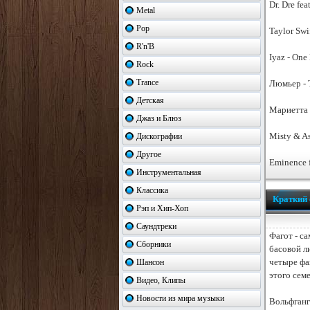
Dr. Dre fe
Metal
Pop
Taylor Swi
R'n'B
Iyaz - One
Rock
Trance
Люмьер - 
Детская
Мариетта 
Джаз и Блюз
Misty & A
Дискографии
Другое
Eminence f
Инструментальная
Классика
Краткий 
Рэп и Хип-Хоп
Саундтреки
Фагот - с
Сборники
басовой л
четыре фа
Шансон
этого семе
Видео, Клипы
Новости из мира музыки
Вольфганг