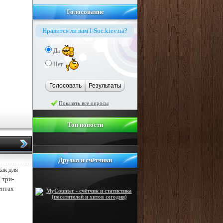
Голосование
Нравится ли вам I-Soc.kiev.ua?
Да
Нет
Голосовать
Результаты
Показать все опросы
Топ новости
Друзья и счётчики
ак для
 три-
ентах