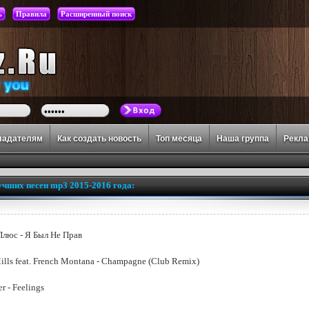
ь
Правила
Расширенный поиск
ладателям
Как создать новость
Топ месяца
Наша группа
Рекл
учших песен mp3 2015-2016 года:
Плюс - Я Был Не Прав
ills feat. French Montana - Champagne (Club Remix)
r - Feelings