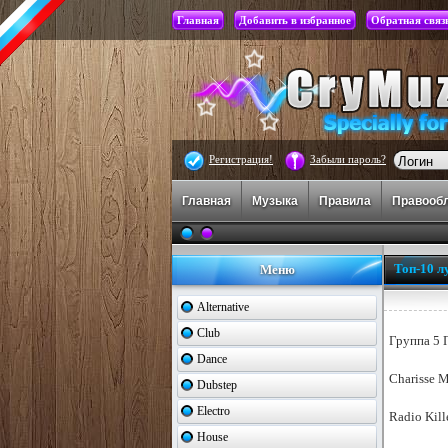
Главная
Добавить в избранное
Обратная связ
Регистрация!
Забыли пароль?
Главная
Музыка
Правила
Правооб
Топ-10 л
Меню
Alternative
Club
Группа 5 
Dance
Charisse M
Dubstep
Electro
Radio Kille
House