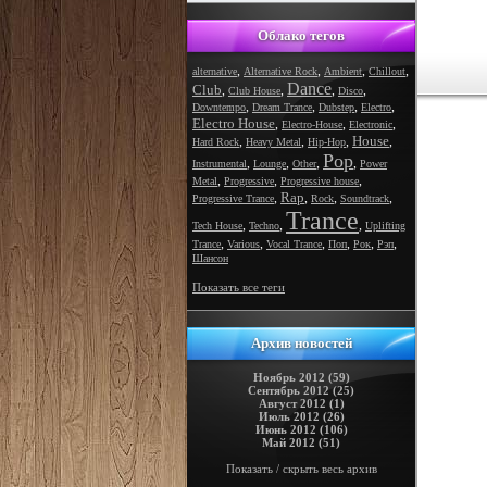
Облако тегов
,
,
,
,
alternative
Alternative Rock
Ambient
Chillout
Dance
Club
,
,
,
,
Club House
Disco
,
,
,
,
Downtempo
Dream Trance
Dubstep
Electro
Electro House
,
,
,
Electro-House
Electronic
House
,
,
,
,
Hard Rock
Heavy Metal
Hip-Hop
Pop
,
,
,
,
Instrumental
Lounge
Other
Power
,
,
,
Metal
Progressive
Progressive house
Rap
,
,
,
,
Progressive Trance
Rock
Soundtrack
Trance
,
,
,
Tech House
Techno
Uplifting
,
,
,
,
,
,
Trance
Various
Vocal Trance
Поп
Рок
Рэп
Шансон
Показать все теги
Архив новостей
Ноябрь 2012 (59)
Сентябрь 2012 (25)
Август 2012 (1)
Июль 2012 (26)
Июнь 2012 (106)
Май 2012 (51)
Показать / скрыть весь архив