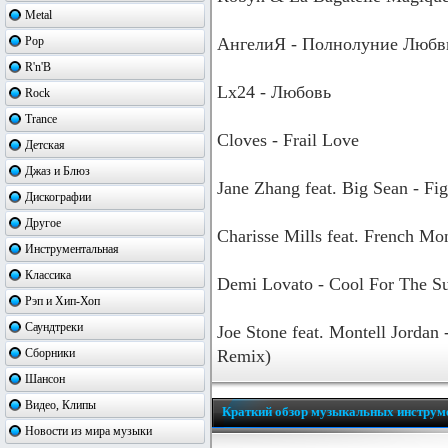
Metal
Pop
АнгелиЯ - Полнолуние Любв
R'n'B
Lx24 - Любовь
Rock
Trance
Cloves - Frail Love
Детская
Джаз и Блюз
Jane Zhang feat. Big Sean - Fi
Дискографии
Другое
Charisse Mills feat. French M
Инструментальная
Классика
Demi Lovato - Cool For The S
Рэп и Хип-Хоп
Саундтреки
Joe Stone feat. Montell Jordan
Сборники
Remix)
Шансон
Видео, Клипы
Краткий обзор музыкальных инструм
Новости из мира музыки