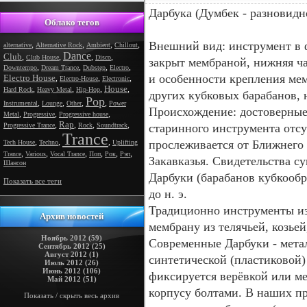
Дарбука (Думбек - разновидн
Облако тегов
Внешний вид: инструмент в 
,
,
,
,
alternative
Alternative Rock
Ambient
Chillout
Dance
Club
,
,
,
,
Club House
Disco
закрыт мембраной, нижняя час
,
,
,
,
Downtempo
Dream Trance
Dubstep
Electro
и особенности крепления ме
Electro House
,
,
,
Electro-House
Electronic
House
,
,
,
,
Hard Rock
Heavy Metal
Hip-Hop
других кубковых барабанов,
Pop
,
,
,
,
Instrumental
Lounge
Other
Power
Происхождение: достоверные
,
,
,
Metal
Progressive
Progressive house
Rap
,
,
,
,
Progressive Trance
Rock
Soundtrack
старинного инструмента отс
Trance
,
,
,
прослеживается от Ближнего
Tech House
Techno
Uplifting
,
,
,
,
,
,
Trance
Various
Vocal Trance
Поп
Рок
Рэп
Закавказья. Свидетельства с
Шансон
Дарбуки (барабанов кубкообр
Показать все теги
до н. э.
Традиционно инструменты изг
Архив новостей
мембрану из телячьей, козье
Ноябрь 2012 (59)
Современные Дарбуки - мета
Сентябрь 2012 (25)
Август 2012 (1)
синтетической (пластиковой
Июль 2012 (26)
Июнь 2012 (106)
фиксируется верёвкой или ме
Май 2012 (51)
корпусу болтами. В наших п
Показать / скрыть весь архив