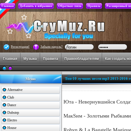
Главная
Добавить в избранное
Обратная связь
Правила
Расширенный п
Регистрация!
Забыли пароль?
Главная
Музыка
Правила
Правообладателям
Как создать н
Топ-10 лучших песен mp3 2015-2016 г
Меню
Alternative
Club
Юта - Невернувшийся Солда
Dance
Dubstep
МакSим - Золотыми Рыбками
Electro
House
Robyn & La Bagatelle Magique