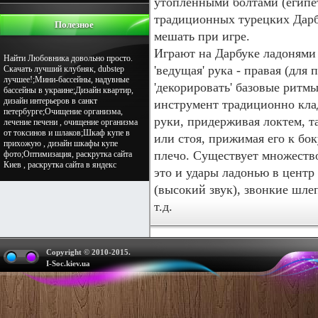
утопленными болтами (египет
традиционных турецких Дарб
Полезное
мешать при игре.
Играют на Дарбуке ладонями 
Найти Любовника довольно просто.
'ведущая' рука - правая (для
Скачать лучший клубняк, dubstep
лучшее!;Мини-бассейны, надувные
'декорировать' базовые ритмы
бассейны в украине;Дизайн квартир,
дизайн интерьеров в санкт
инструмент традиционно кла
петербурге;Очищение организма,
руки, придерживая локтем, т
лечение печени , очищение организма
от токсинов и шлаков;Шкаф купе в
или стоя, прижимая его к бок
прихожую , дизайн шкафы купе
плечо. Существует множество
фото;Оптимизация, раскрутка сайта
Киев , раскрутка сайта в яндекс
это и удары ладонью в центр 
(высокий звук), звонкие шле
т.д.
Copyright © 2010-2015.
I-Soc.kiev.ua