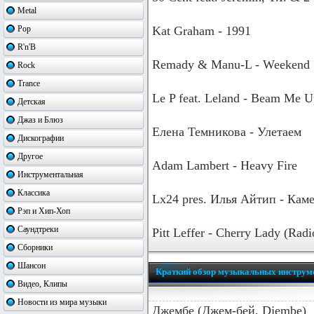
Metal
Pop
Kat Graham - 1991
R'n'B
Remady & Manu-L - Weekend
Rock
Trance
Le P feat. Leland - Beam Me 
Детская
Джаз и Блюз
Елена Темникова - Улетаем
Дискографии
Другое
Adam Lambert - Heavy Fire
Инструментальная
Классика
Lx24 pres. Илья Айтип - Кам
Рэп и Хип-Хоп
Саундтреки
Pitt Leffer - Cherry Lady (Radi
Сборники
Шансон
Краткий обзор музыкальных инструм
Видео, Клипы
Новости из мира музыки
Джембе (Джем-бей, Djembe)