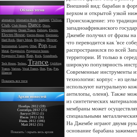
Внешний вид: барабан в фор
Облако тегов
верхом и открытой узкой ниж
Происхождение: это традици
,
,
,
,
alternative
Alternative Rock
Ambient
Chillout
Dance
Club
,
,
,
,
Club House
Disco
западноафриканского государ
,
,
,
,
Downtempo
Dream Trance
Dubstep
Electro
Джембе получил от фразы на яз
Electro House
,
,
,
Electro-House
Electronic
House
,
,
,
,
Hard Rock
Heavy Metal
Hip-Hop
что переводится как 'все соб
Pop
,
,
,
,
Instrumental
Lounge
Other
Power
распространился по всей Зап
,
,
,
Metal
Progressive
Progressive house
Rap
,
,
,
,
Progressive Trance
Rock
Soundtrack
территории. И только в сере
Trance
,
,
,
широкую популярность инстру
Tech House
Techno
Uplifting
,
,
,
,
,
,
Trance
Various
Vocal Trance
Поп
Рок
Рэп
Современные инструменты и
Шансон
технологии: корпус - из цель
Показать все теги
используют натуральную кожу
антилопы, оленя). Также мо
Архив новостей
из синтетических материалов
Ноябрь 2012 (59)
мембраны может осуществлят
Сентябрь 2012 (25)
Август 2012 (1)
специальными металлически
Июль 2012 (26)
Июнь 2012 (106)
На Джембе играют двумя рук
Май 2012 (51)
основание барабана зажимает
Показать / скрыть весь архив