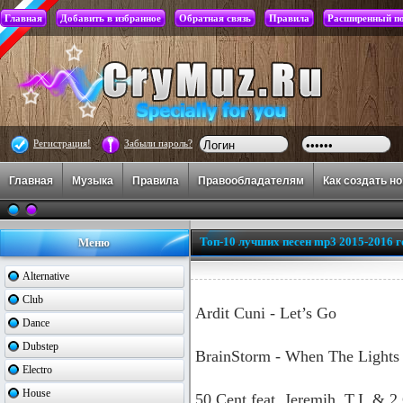
Главная
Добавить в избранное
Обратная связь
Правила
Расширенный п
Регистрация!
Забыли пароль?
Главная
Музыка
Правила
Правообладателям
Как создать н
Топ-10 лучших песен mp3 2015-2016 г
Меню
Alternative
Club
Ardit Cuni - Let’s Go
Dance
Dubstep
BrainStorm - When The Lights
Electro
House
50 Cent feat. Jeremih, T.I. & 