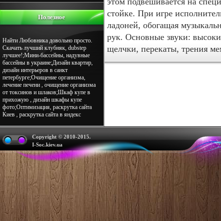
этом подвешивается на специ
стойке. При игре исполнител
Полезное
ладоней, обогащая музыкаль
рук. Основные звуки: высоки
Найти Любовника довольно просто.
щелчки, перекаты, трения м
Скачать лучший клубняк, dubstep
лучшее!;Мини-бассейны, надувные
бассейны в украине;Дизайн квартир,
дизайн интерьеров в санкт
петербурге;Очищение организма,
лечение печени , очищение организма
от токсинов и шлаков;Шкаф купе в
прихожую , дизайн шкафы купе
фото;Оптимизация, раскрутка сайта
Киев , раскрутка сайта в яндекс
Copyright © 2010-2015.
I-Soc.kiev.ua