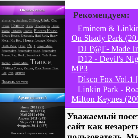
Облако тегов
Рекомендуем:
Club
,
,
,
,
alternative
Ambient
Chillout
Club
Dance
,
,
,
,
Eminem & Linki
House
Disco
Downtempo
Dream
Electro House
,
,
,
,
Trance
Dubstep
Electro
,
,
,
On Shady Park (2
Electro-House
Electronic
Hard Rock
Heavy
House
,
,
,
,
Metal
Hip-Hop
Lounge
Melodic
Pop
,
,
,
,
DJ P@F- Made In
Death Metal
Other
Power Metal
,
,
Progressive
Progressive house
Progressive
,
,
,
,
,
Trance
Rap
Rock
Soundtrack
Tech House
D12 - Devil's Ni
Trance
,
,
,
Techno
Thrash Metal
MP3
,
,
,
,
Uplifting Trance
Various
Vocal Trance
Поп
,
,
Рок
Рэп
Шансон
Disco Fox Vol.1
Показать все теги
Linkin Park - Ro
Milton Keynes (2
Архив новостей
Июль 2011 (51)
Июнь 2011 (213)
Уважаемый посет
Май 2011 (440)
Апрель 2011 (249)
Март 2011 (366)
сайт как незаре
Февраль 2011 (427)
Показать / скрыть весь архив
пользователь. М