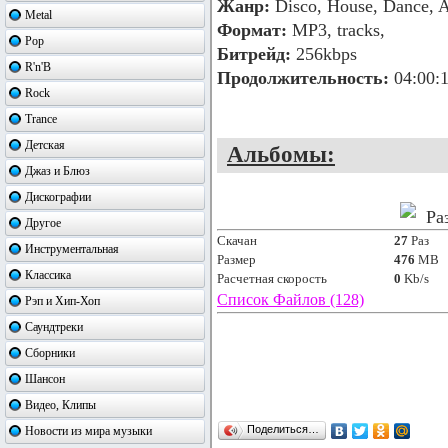
Жанр:
Disco, House, Dance, A
Metal
Формат:
MP3, tracks,
Pop
Битрейд:
256kbps
R'n'B
Продолжительность:
04:00:
Rock
Trance
Детская
Альбомы:
Джаз и Блюз
Дискографии
Ра
Другое
Скачан
27
Раз
Инструментальная
Размер
476
MB
Классика
Расчетная скорость
0
Kb/s
Список Файлов (128)
Рэп и Хип-Хоп
Саундтреки
Сборники
Шансон
Видео, Клипы
Поделиться…
Новости из мира музыки