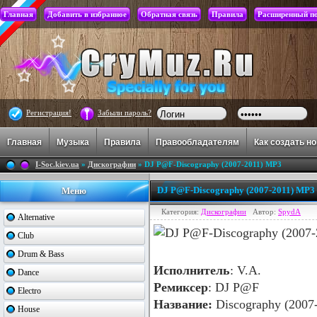
Главная
Добавить в избранное
Обратная связь
Правила
Расширенный п
Регистрация!
Забыли пароль?
Главная
Музыка
Правила
Правообладателям
Как создать н
I-Soc.kiev.ua
»
Дискографии
» DJ P@F-Discography (2007-2011) MP3
DJ P@F-Discography (2007-2011) MP3
Меню
Категория:
Дискографии
Автор:
SpydA
Alternative
Club
Drum & Bass
Исполнитель
: V.A.
Dance
Ремиксер
: DJ P@F
Electro
Название:
Discography (2007
House