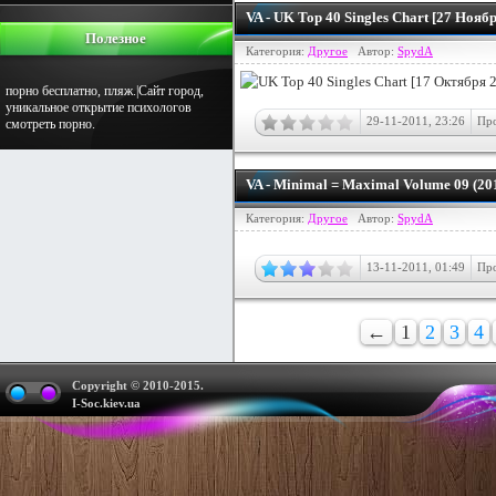
VA - UK Top 40 Singles Chart [27 Нояб
Полезное
Категория:
Другое
Автор:
SpydA
порно бесплатно, пляж.|Сайт город,
уникальное открытие психологов
29-11-2011, 23:26
Про
смотреть порно.
VA - Minimal = Maximal Volume 09 (2
Категория:
Другое
Автор:
SpydA
13-11-2011, 01:49
Про
←
1
2
3
4
Copyright © 2010-2015.
I-Soc.kiev.ua