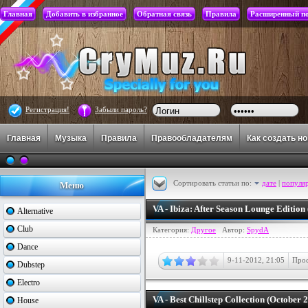
Главная
Добавить в избранное
Обратная связь
Правила
Расширенный п
Регистрация!
Забыли пароль?
Главная
Музыка
Правила
Правообладателям
Как создать н
Сортировать статьи по:
дате
|
популя
Меню
VA - Ibiza: After Season Lounge Editio
Alternative
Club
Категория:
Другое
Автор:
SpydA
Dance
9-11-2012, 21:05
Прос
Dubstep
Electro
VA - Best Chillstep Collection (October
House