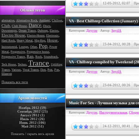
12-05-2012, 02:07
Про
Облако тегов
,
,
,
,
alternative
Alternative Rock
Ambient
Chillout
VA - Best Chillstep Collection (January
Dance
Club
,
,
,
,
Club House
Disco
,
,
,
,
Категория:
Другое
Автор:
SpydA
Downtempo
Dream Trance
Dubstep
Electro
Electro House
,
,
,
Electro-House
Electronic
House
,
,
,
,
Hard Rock
Heavy Metal
Hip-Hop
23-04-2012, 00:28
Про
Pop
,
,
,
,
Instrumental
Lounge
Other
Power
,
,
,
Metal
Progressive
Progressive house
Rap
,
,
,
,
Progressive Trance
Rock
Soundtrack
Trance
VA - Chillstep compiled by Tweekend (
,
,
,
Tech House
Techno
Uplifting
,
,
,
,
,
,
Trance
Various
Vocal Trance
Поп
Рок
Рэп
Категория:
Другое
Автор:
SpydA
Шансон
Показать все теги
23-04-2012, 00:26
Про
Архив новостей
Music For Sex - Лучшая музыка для се
Ноябрь 2012 (59)
Сентябрь 2012 (25)
Категория:
Другое
,
Инструментальная
,
Сборн
Август 2012 (1)
Июль 2012 (26)
Июнь 2012 (106)
24-12-2011, 00:41
Про
Май 2012 (51)
Показать / скрыть весь архив