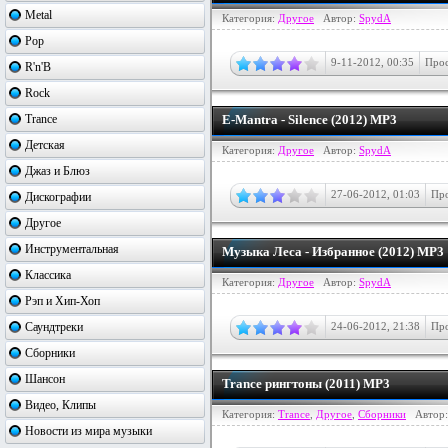
Metal
Категория:
Другое
Автор:
SpydA
Pop
9-11-2012, 00:35
Прос
R'n'B
Rock
Trance
E-Mantra - Silence (2012) MP3
Детская
Категория:
Другое
Автор:
SpydA
Джаз и Блюз
27-06-2012, 01:03
Про
Дискографии
Другое
Инструментальная
Музыка Леса - Избранное (2012) MP3
Классика
Категория:
Другое
Автор:
SpydA
Рэп и Хип-Хоп
Саундтреки
24-06-2012, 21:38
Про
Сборники
Шансон
Trance рингтоны (2011) MP3
Видео, Клипы
Категория:
Trance
,
Другое
,
Сборники
Автор
Новости из мира музыки