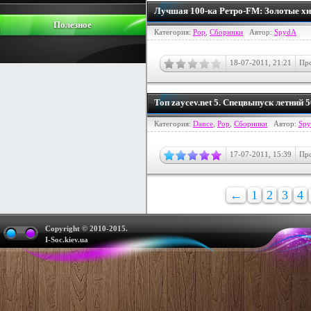
Лучшая 100-ка Ретро-FM: Золотые хит
Полезное
Категория:
Pop
,
Сборники
Автор:
SpydA
18-07-2011, 21:21
Про
Топ zaycev.net 5. Спецвыпуск летний 
Категория:
Dance
,
Pop
,
Сборники
Автор:
Sp
17-07-2011, 15:39
Про
←
1
2
3
4
Copyright © 2010-2015.
I-Soc.kiev.ua