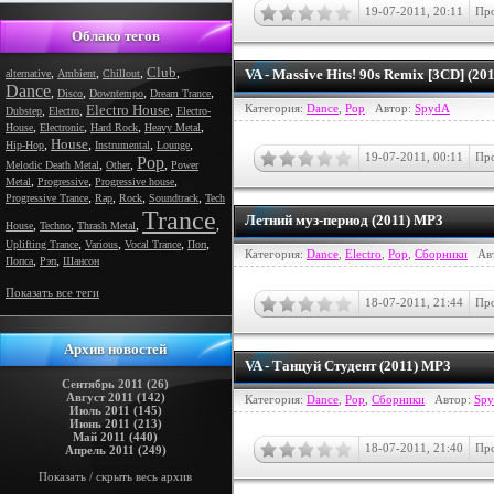
19-07-2011, 20:11
Про
Облако тегов
Club
,
,
,
,
VA - Massive Hits! 90s Remix [3CD] (20
alternative
Ambient
Chillout
Dance
,
,
,
,
Disco
Downtempo
Dream Trance
Electro House
Категория:
Dance
,
Pop
Автор:
SpydA
,
,
,
Dubstep
Electro
Electro-
,
,
,
,
House
Electronic
Hard Rock
Heavy Metal
House
,
,
,
,
Hip-Hop
Instrumental
Lounge
19-07-2011, 00:11
Про
Pop
,
,
,
Melodic Death Metal
Other
Power
,
,
,
Metal
Progressive
Progressive house
,
,
,
,
Progressive Trance
Rap
Rock
Soundtrack
Tech
Trance
Летний муз-период (2011) MP3
,
,
,
,
House
Techno
Thrash Metal
,
,
,
,
Uplifting Trance
Various
Vocal Trance
Поп
Категория:
Dance
,
Electro
,
Pop
,
Сборники
Ав
,
,
Попса
Рэп
Шансон
Показать все теги
18-07-2011, 21:44
Про
Архив новостей
VA - Танцуй Студент (2011) MP3
Сентябрь 2011 (26)
Август 2011 (142)
Категория:
Dance
,
Pop
,
Сборники
Автор:
Sp
Июль 2011 (145)
Июнь 2011 (213)
Май 2011 (440)
18-07-2011, 21:40
Про
Апрель 2011 (249)
Показать / скрыть весь архив