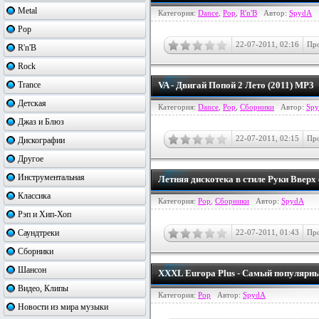
Metal
Категория:
Dance
,
Pop
,
R'n'B
Автор:
SpydA
Pop
22-07-2011, 02:16
Про
R'n'B
Rock
Trance
VA - Двигай Попой 2 Лето (2011) MP3
Детская
Категория:
Dance
,
Pop
,
Сборники
Автор:
Sp
Джаз и Блюз
22-07-2011, 02:15
Про
Дискографии
Другое
Инструментальная
Летняя дискотека в стиле Руки Вверх
Классика
Категория:
Pop
,
Сборники
Автор:
SpydA
Рэп и Хип-Хоп
Саундтреки
22-07-2011, 01:43
Про
Сборники
Шансон
XXXL Europa Plus - Самый популярны
Видео, Клипы
Категория:
Pop
Автор:
SpydA
Новости из мира музыки