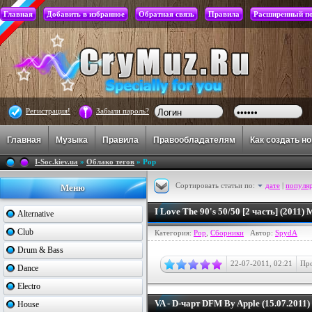
Главная
Добавить в избранное
Обратная связь
Правила
Расширенный п
Регистрация!
Забыли пароль?
Главная
Музыка
Правила
Правообладателям
Как создать н
I-Soc.kiev.ua
»
Облако тегов
» Pop
Сортировать статьи по:
дате
|
популя
Меню
I Love The 90's 50/50 [2 часть] (2011)
Alternative
Club
Категория:
Pop
,
Сборники
Автор:
SpydA
Drum & Bass
22-07-2011, 02:21
Про
Dance
Electro
VA - D-чарт DFM By Apple (15.07.2011
House