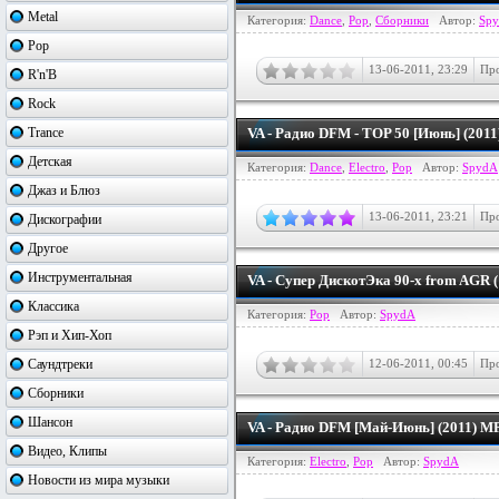
Metal
Категория:
Dance
,
Pop
,
Сборники
Автор:
Sp
Pop
13-06-2011, 23:29
Про
R'n'B
Rock
Trance
VA - Радио DFM - TOP 50 [Июнь] (201
Детская
Категория:
Dance
,
Electro
,
Pop
Автор:
SpydA
Джаз и Блюз
13-06-2011, 23:21
Про
Дискографии
Другое
Инструментальная
VA - Супер ДискотЭка 90-х from AGR (
Классика
Категория:
Pop
Автор:
SpydA
Рэп и Хип-Хоп
Саундтреки
12-06-2011, 00:45
Про
Сборники
Шансон
VA - Радио DFM [Май-Июнь] (2011) M
Видео, Клипы
Категория:
Electro
,
Pop
Автор:
SpydA
Новости из мира музыки