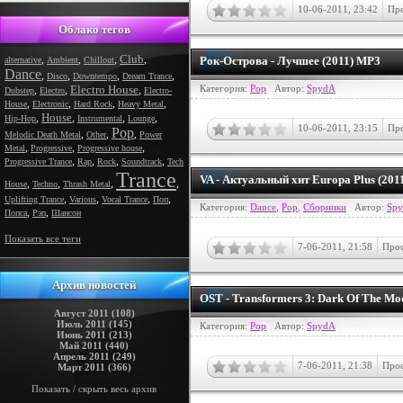
10-06-2011, 23:42
Про
Облако тегов
Club
,
,
,
,
Рок-Острова - Лучшее (2011) MP3
alternative
Ambient
Chillout
Dance
,
,
,
,
Disco
Downtempo
Dream Trance
Electro House
Категория:
Pop
Автор:
SpydA
,
,
,
Dubstep
Electro
Electro-
,
,
,
,
House
Electronic
Hard Rock
Heavy Metal
House
,
,
,
,
Hip-Hop
Instrumental
Lounge
10-06-2011, 23:15
Про
Pop
,
,
,
Melodic Death Metal
Other
Power
,
,
,
Metal
Progressive
Progressive house
,
,
,
,
Progressive Trance
Rap
Rock
Soundtrack
Tech
Trance
VA - Актуальный хит Europa Plus (201
,
,
,
,
House
Techno
Thrash Metal
,
,
,
,
Uplifting Trance
Various
Vocal Trance
Поп
Категория:
Dance
,
Pop
,
Сборники
Автор:
Sp
,
,
Попса
Рэп
Шансон
Показать все теги
7-06-2011, 21:58
Прос
Архив новостей
OST - Transformers 3: Dark Of The Mo
Август 2011 (108)
Июль 2011 (145)
Категория:
Pop
Автор:
SpydA
Июнь 2011 (213)
Май 2011 (440)
Апрель 2011 (249)
7-06-2011, 21:38
Прос
Март 2011 (366)
Показать / скрыть весь архив