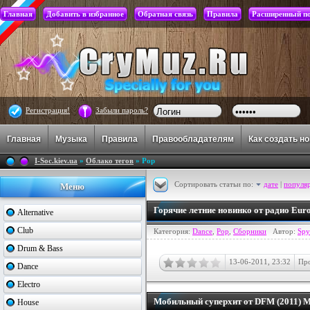
Главная
Добавить в избранное
Обратная связь
Правила
Расширенный п
Регистрация!
Забыли пароль?
Главная
Музыка
Правила
Правообладателям
Как создать н
I-Soc.kiev.ua
»
Облако тегов
» Pop
Сортировать статьи по:
дате
|
популя
Меню
Горячие летние новинко от радио Eur
Alternative
Club
Категория:
Dance
,
Pop
,
Сборники
Автор:
Sp
Drum & Bass
13-06-2011, 23:32
Про
Dance
Electro
Мобильный суперхит от DFM (2011) 
House