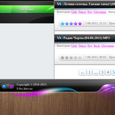
VA - Летняя соточка. Свежие хиты! (2
Полезное
Категория:
Club
,
Dance
,
Pop
,
Сборники
Авто
7-06-2011, 21:15
Прос
VA - Радио Чарты (04.06.2011) MP3
Категория:
Club
,
Dance
,
Pop
,
Rock
,
Сборники
7-06-2011, 00:05
Прос
←
1
...
3
4
5
Copyright © 2010-2015.
I-Soc.kiev.ua