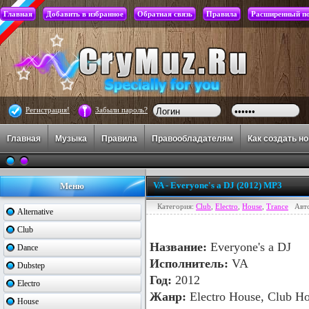
Главная
Добавить в избранное
Обратная связь
Правила
Расширенный п
Регистрация!
Забыли пароль?
Главная
Музыка
Правила
Правообладателям
Как создать н
VA - Everyone's a DJ (2012) MP3
Меню
Категория:
Club
,
Electro
,
House
,
Trance
Авт
Alternative
Club
Название:
Everyone's a DJ
Dance
Исполнитель:
VA
Dubstep
Год:
2012
Electro
Жанр:
Electro House, Club Ho
House