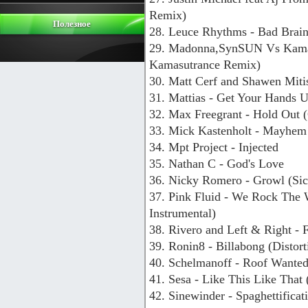
Remix)
Полезное
28. Leuce Rhythms - Bad Brai
29. Madonna,SynSUN Vs Kama
Kamasutrance Remix)
30. Matt Cerf and Shawen Miti
31. Mattias - Get Your Hands 
32. Max Freegrant - Hold Out
33. Mick Kastenholt - Mayhe
34. Mpt Project - Injected
35. Nathan C - God's Love
36. Nicky Romero - Growl (Si
37. Pink Fluid - We Rock The 
Instrumental)
38. Rivero and Left & Right -
39. Ronin8 - Billabong (Disto
40. Schelmanoff - Roof Wante
41. Sesa - Like This Like Tha
42. Sinewinder - Spaghettifica