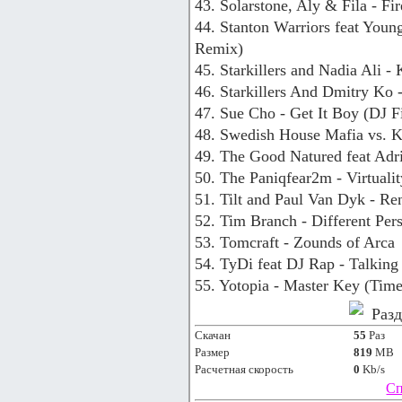
43. Solarstone, Aly & Fila - Fi
44. Stanton Warriors feat Youn
Remix)
45. Starkillers and Nadia Ali 
46. Starkillers And Dmitry Ko
47. Sue Cho - Get It Boy (DJ 
48. Swedish House Mafia vs. K
49. The Good Natured feat Adr
50. The Paniqfear2m - Virtuali
51. Tilt and Paul Van Dyk - R
52. Tim Branch - Different Pers
53. Tomcraft - Zounds of Arca
54. TyDi feat DJ Rap - Talkin
55. Yotopia - Master Key (Tim
Раз
Скачан
55
Раз
Размер
819
MB
Расчетная скорость
0
Kb/s
Сп