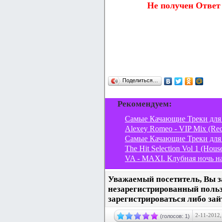
Не получен Ответ 
Поделиться…
Рекомендуем:
Cамые Качающие Треки для 
Alexey Romeo - VIP Mix (Rec
Cамые Качающие Треки для А
The Hit Selection Vol 1 (Hous
VA - MAXI. Клубная ночь на
Уважаемый посетитель, Вы з
незарегистрированный поль
зарегистрироваться либо зай
2-11-2012,
(голосов: 1)