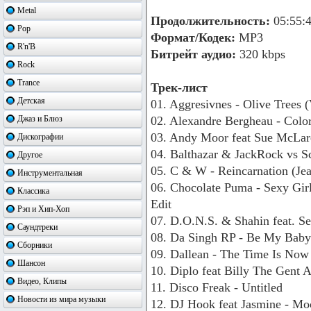
Metal
Продолжительность:
05:55:
Pop
Формат/Кодек:
MP3
R'n'B
Битрейт аудио:
320 kbps
Rock
Trance
Трек-лист
Детская
01. Aggresivnes - Olive Trees
Джаз и Блюз
02. Alexandre Bergheau - Colo
03. Andy Moor feat Sue McLar
Дискографии
04. Balthazar & JackRock vs 
Другое
05. C & W - Reincarnation (Je
Инструментальная
06. Chocolate Puma - Sexy Gi
Классика
Edit
Рэп и Хип-Хоп
07. D.O.N.S. & Shahin feat. S
Саундтреки
08. Da Singh RP - Be My Bab
Сборники
09. Dallean - The Time Is Now
Шансон
10. Diplo feat Billy The Gent
Видео, Клипы
11. Disco Freak - Untitled
Новости из мира музыки
12. DJ Hook feat Jasmine - Mo