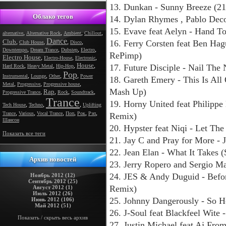
13. Dunkan - Sunny Breeze (21
Облако тегов
14. Dylan Rhymes , Pablo De
15. Evave feat Aelyn - Hand T
,
,
,
,
alternative
Alternative Rock
Ambient
Chillout
Dance
Club
,
,
,
,
16. Ferry Corsten feat Ben Hag
Club House
Disco
,
,
,
,
Downtempo
Dream Trance
Dubstep
Electro
RePimp)
Electro House
,
,
,
Electro-House
Electronic
House
,
,
,
,
17. Future Disciple - Nail The
Hard Rock
Heavy Metal
Hip-Hop
Pop
,
,
,
,
Instrumental
Lounge
Other
Power
18. Gareth Emery - This Is Al
,
,
,
Metal
Progressive
Progressive house
Mash Up)
Rap
,
,
,
,
Progressive Trance
Rock
Soundtrack
Trance
19. Horny United feat Philippe
,
,
,
Tech House
Techno
Uplifting
,
,
,
,
,
,
Trance
Various
Vocal Trance
Поп
Рок
Рэп
Remix)
Шансон
20. Hypster feat Niqi - Let Th
Показать все теги
21. Jay C and Pray for More - 
22. Jean Elan - What It Take
Архив новостей
23. Jerry Ropero and Sergio Ma
24. JES & Andy Duguid - Befo
Ноябрь 2012 (12)
Сентябрь 2012 (25)
Remix)
Август 2012 (1)
Июль 2012 (26)
25. Johnny Dangerously - So 
Июнь 2012 (106)
Май 2012 (51)
26. J-Soul feat Blackfeel Wit
Показать / скрыть весь архив
27. Justin Michael feat Aj Fro