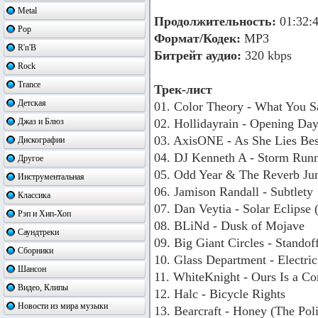
Metal
Продолжительность:
01:32:
Pop
Формат/Кодек:
MP3
R'n'B
Битрейт аудио:
320 kbps
Rock
Trance
Трек-лист
Детская
01. Color Theory - What You 
Джаз и Блюз
02. Hollidayrain - Opening Da
03. AxisONE - As She Lies Bes
Дискографии
04. DJ Kenneth A - Storm Run
Другое
05. Odd Year & The Reverb Jun
Инструментальная
06. Jamison Randall - Subtlety
Классика
07. Dan Veytia - Solar Eclips
Рэп и Хип-Хоп
08. BLiNd - Dusk of Mojave
Саундтреки
09. Big Giant Circles - Standof
Сборники
10. Glass Department - Electri
Шансон
11. WhiteKnight - Ours Is a C
Видео, Клипы
12. Halc - Bicycle Rights
Новости из мира музыки
13. Bearcraft - Honey (The Po