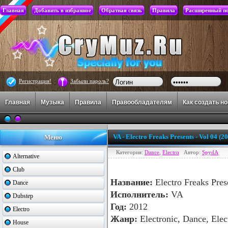
Главная
Добавить в избранное
Обратная связь
Правила
Расширенный п
Регистрация!
Забыли пароль?
Главная
Музыка
Правила
Правообладателям
Как создать н
VA - Electro Freaks Presents - Vol 04 (
Меню
Категория:
Dance
,
Electro
Автор:
SpydA
Alternative
Club
Название:
Electro Freaks Pres
Dance
Исполнитель:
VA
Dubstep
Год:
2012
Electro
Жанр:
Electronic, Dance, Ele
House