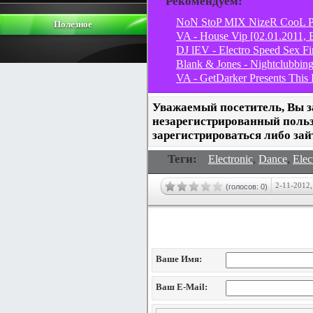
Рекомендуем:
NoN StoP MIX NizeR CooL P
Полезное
VA - House Vip [02.01.2011, 
DJ lEV - Electro Speed Sex 
Blank & Jones - Nightclubbing:
VA - GetDarker Presents This
Уважаемый посетитель, Вы з
незарегистрированный поль
зарегистрироваться либо зай
Теги:
,
,
Electronic
Dance
Elec
2-11-2012,
(голосов: 0)
Добавление коммен
Ваше Имя:
Ваш E-Mail: