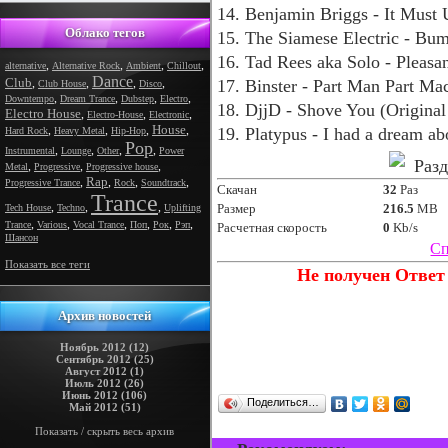
14. Benjamin Briggs - It Must
Облако тегов
15. The Siamese Electric - Bu
16. Tad Rees aka Solo - Pleas
,
,
,
,
alternative
Alternative Rock
Ambient
Chillout
Dance
Club
,
,
,
,
17. Binster - Part Man Part M
Club House
Disco
,
,
,
,
Downtempo
Dream Trance
Dubstep
Electro
18. DjjD - Shove You (Origina
Electro House
,
,
,
Electro-House
Electronic
House
,
,
,
,
19. Platypus - I had a dream ab
Hard Rock
Heavy Metal
Hip-Hop
Pop
,
,
,
,
Instrumental
Lounge
Other
Power
Раз
,
,
,
Metal
Progressive
Progressive house
Rap
,
,
,
,
Progressive Trance
Rock
Soundtrack
Скачан
32
Раз
Trance
,
,
,
Размер
216.5
MB
Tech House
Techno
Uplifting
,
,
,
,
,
,
Trance
Various
Vocal Trance
Поп
Рок
Рэп
Расчетная скорость
0
Kb/s
Шансон
Сп
Показать все теги
Не получен Ответ 
Архив новостей
Ноябрь 2012 (12)
Сентябрь 2012 (25)
Август 2012 (1)
Июль 2012 (26)
Июнь 2012 (106)
Поделиться…
Май 2012 (51)
Показать / скрыть весь архив