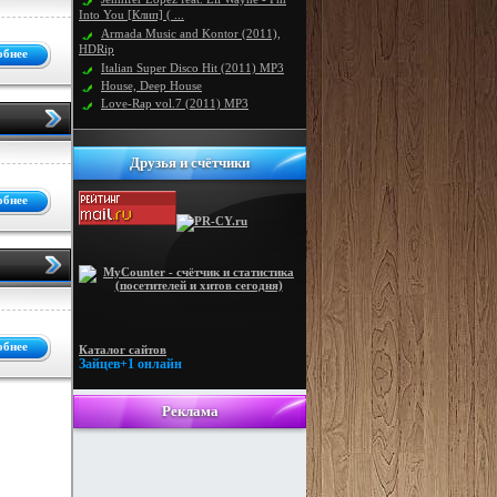
Into You [Клип] ( ...
Armada Music and Kontor (2011),
HDRip
обнее
Italian Super Disco Hit (2011) MP3
House, Deep House
Love-Rap vol.7 (2011) MP3
Друзья и счётчики
обнее
обнее
Каталог сайтов
Зайцев+1 онлайн
Реклама