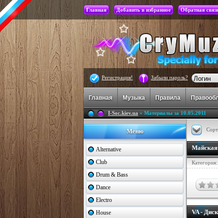
Главная
Добавить в избранное
Обратная связ
Регистрация!
Забыли пароль?
Главная
Музыка
Правила
Правооб
I-Soc.kiev.ua
» Материалы за 10.05.2011
Сорт
Меню
Майская 
Alternative
Club
Категория
Drum & Bass
Dance
Electro
VA - Дис
House