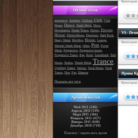
Категория
Облако тегов
Club
,
,
,
,
alternative
Ambient
Chillout
Club
Dance
,
,
,
,
House
Death Metal
Disco
Electro
,
,
,
Downtempo
Dream Trance
Electro
VA - Dru
House
,
,
,
,
Electro-House
Electronic
Hard Rock
House
,
,
,
,
Heavy Metal
Hip-Hop
Lounge
Категория
Pop
,
,
,
Melodic Death Metal
Other
Power
,
,
,
Metal
Progressive
Progressive house
,
,
,
,
Progressive Trance
Rap
Rock
Soundtrack
Tech
Trance
,
,
,
,
House
Techno
Thrash Metal
,
,
,
Uplifting Trance
Various
Vocal House
Vocal
,
,
,
Trance
Поп
Рэп
Шансон
Ирина Кр
Показать все теги
Категория
Архив новостей
Май 2011 (246)
Апрель 2011 (249)
Март 2011 (366)
Февраль 2011 (427)
Январь 2011 (648)
Декабрь 2010 (710)
Показать / скрыть весь архив