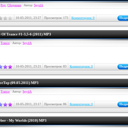
:
Pop
,
Сборники
Автор:
SpydA
10-05-2011, 23:27
Просмотров: 175
Комментариев: 0
Подр
e Of Trance #1-3,5-6 (2011) MP3
:
Trance
Автор:
SpydA
10-05-2011, 23:21
Просмотров: 83
Комментариев: 0
Подр
nceTop (09.05.2011) MP3
:
Trance
Автор:
SpydA
10-05-2011, 23:17
Просмотров: 86
Комментариев: 0
Подр
ieber - My Worlds (2010) MP3