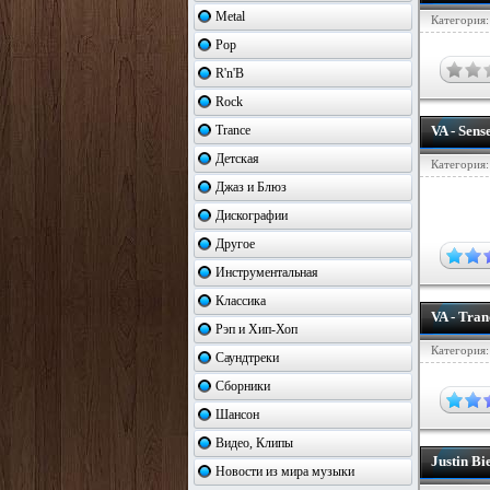
Metal
Категория
Pop
R'n'B
Rock
Trance
VA - Sens
Детская
Категория
Джаз и Блюз
Дискографии
Другое
Инструментальная
Классика
VA - Tra
Рэп и Хип-Хоп
Категория
Саундтреки
Сборники
Шансон
Видео, Клипы
Justin B
Новости из мира музыки