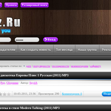
ь
Правила
Расширенный поиск
ладателям
Как создать новость
Топ месяца
Наша группа
Рекл
ировать статьи по:
дате
|
популярности
|
посещаемости
|
комментариям
|
алфавиту
дискотека Европы Плюс 1 Русская (2011) MP3
:
Pop
,
Сборники
Автор:
SpydA
10-05-2011, 23:36
Просмотров: 290
Комментариев: 0
Подр
котека в стиле Modern Talking (2011) MP3