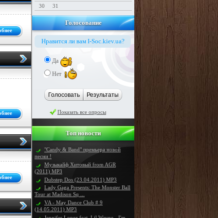
30
31
Голосование
обнее
Нравится ли вам I-Soc.kiev.ua?
Да
Нет
Голосовать
Результаты
Показать все опросы
обнее
Топ новости
"Candy & Band" премьера новой
песни !
Музыкайф Хитовый from AGR
(2011) MP3
обнее
Dubstep Dos (23.04.2011) MP3
Lady Gaga Presents: The Monster Ball
Tour at Madison Sq ...
VA - May Dance Club # 9
(14.05.2011) MP3
Jennifer Lopez feat. Lil Wayne - I'm